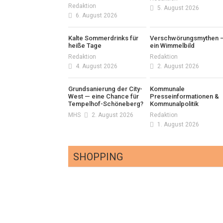
Redaktion
5. August 2026
6. August 2026
Kalte Sommerdrinks für
Verschwörungsmythen 
heiße Tage
ein Wimmelbild
Redaktion
Redaktion
4. August 2026
2. August 2026
Grundsanierung der City-
Kommunale
West — eine Chance für
Presseinformationen &
Tempelhof-Schöneberg?
Kommunalpolitik
MHS
2. August 2026
Redaktion
1. August 2026
SHOPPING
Optiker – fit für die
Sonnenfinsternis!