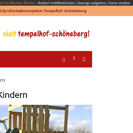
rtCity.Machen:Berlin!
-
Artikel veröffentlichen
|
Anzeige aufgeben |
Autor werden
ern
Kindern