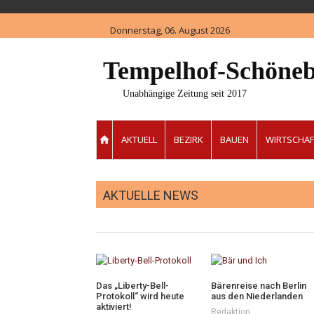
Skip
to
Donnerstag, 06. August 2026
content
Tempelhof-Schöneb
Unabhängige Zeitung seit 2017
AKTUELL
BEZIRK
BAUEN
WIRTSCHAF
AKTUELLE NEWS
Das „Liberty-Bell-
Bärenreise nach Berlin
Protokoll“ wird heute
aus den Niederlanden
aktiviert!
Redaktion