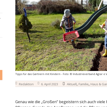
–
Tipps für das Gärtnern mit Kindern - Foto: © Industrieverband Agrar e.V.
,
,
Redaktion
6. April 2023
Aktuell
Familie
Haus & Gar
Genau wie die „Großen“ begeistern sich auch viele 