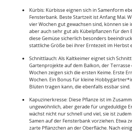
Kürbis: Kürbisse eignen sich in Samenform eb
Fensterbank. Beste Startzeit ist Anfang Mai. W
vier Wochen gut gewachsen sind, können sie in
aber auch sehr gut als Kübelpflanzen für den B
diese Gemüse sicherlich besonders beeindrucke
stattliche Größe bei ihrer Erntezeit im Herbst 
Schnittlauch: Als Kaltkeimer eignet sich Schnit
Gartenprojekte auf dem Balkon, der Terrasse o
Wochen zeigen sich die ersten Keime. Erste Ern
Wochen. Ein Bonus für kleine Hobbygärtner*inn
Blüten tragen kann, die ebenfalls essbar sind.
Kapuzinerkresse: Diese Pflanze ist im Zusam
ungewöhnlich, aber gerade für ungeduldige E
wächst nicht nur schnell und viel, sie ist zud
Samen auf der Fensterbank vorziehen. Etwa zw
zarte Pflänzchen an der Oberfläche. Nach ein