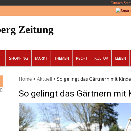
Einfach.Sma
erg Zeitung
T
SHOPPING
MARKT
THEMEN
RECHT
KULTUR
LEBEN
Home
>
Aktuell
>
So gelingt das Gärtnern mit Kind
So gelingt das Gärtnern mit 