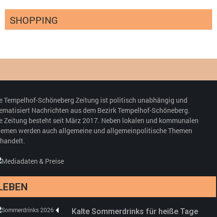
SHOPPING
Optiker – fit für die Sonnenfinsternis!
Redaktion
23. Juli 2026
Pepe Jeans London mit Summer Sale und
e Tempelhof-Schöneberg Zeitung ist politisch unabhängig und
neuer Kollektion
ematisiert Nachrichten aus dem Bezirk Tempelhof-Schöneberg.
Woher kommt der Honig? – Neue EU-
Redaktion
19. Juli 2026
e Zeitung besteht seit März 2017. Neben lokalen und kommunalen
Regeln gelten 14. Juni
emen werden auch allgemeine und allgemeinpolitische Themen
handelt.
Sommermärchen 2026: Frittenwerk bringt
Redaktion
13. Juni 2026
drei neue Specials zur Fußball-WM
Redaktion
13. Juni 2026
LEBEN
Kalte Sommerdrinks für heiße Tage