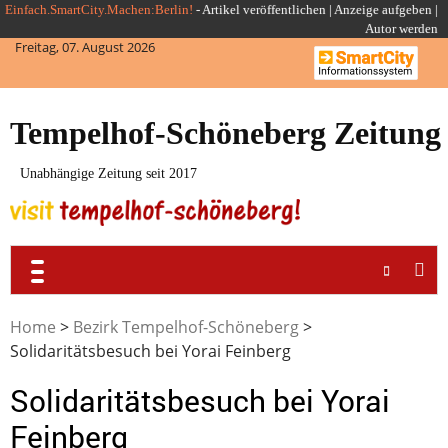
Skip
Einfach.SmartCity.Machen:Berlin!
-
Artikel veröffentlichen
|
Anzeige aufgeben |
Autor werden
to
Freitag, 07. August 2026
content
Tempelhof-Schöneberg Zeitung
Unabhängige Zeitung seit 2017
Home
>
Bezirk Tempelhof-Schöneberg
>
Solidaritätsbesuch bei Yorai Feinberg
Solidaritätsbesuch bei Yorai
Feinberg