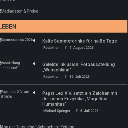
Sommermärchen 2026: Frittenwerk bringt
Redaktion
13. Juni 2026
drei neue Specials zur Fußball-WM
Redaktion
13. Juni 2026
LEBEN
Kalte Sommerdrinks für heiße Tage
Redaktion
4. August 2026
Gelebte Inklusion: Fotoausstellung
„Wunschkind“
Redaktion
16. Juli 2026
Papst Leo XIV. setzt ein Zeichen mit
der neuen Enzyklika „Magnifica
Humanitas“
Michael Springer
6. Juli 2026