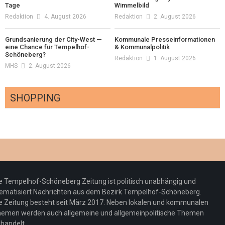
Tage
Wimmelbild
Redaktion
4. August 2026
Redaktion
2. August 2026
Grundsanierung der City-West —
Kommunale Presseinformationen
eine Chance für Tempelhof-
& Kommunalpolitik
Schöneberg?
Redaktion
1. August 2026
MHS
2. August 2026
SHOPPING
Optiker – fit für die Sonnenfinsternis!
Redaktion
23. Juli 2026
Pepe Jeans London mit Summer Sale und
e Tempelhof-Schöneberg Zeitung ist politisch unabhängig und
neuer Kollektion
ematisiert Nachrichten aus dem Bezirk Tempelhof-Schöneberg.
Woher kommt der Honig? – Neue EU-
Redaktion
19. Juli 2026
e Zeitung besteht seit März 2017. Neben lokalen und kommunalen
Regeln gelten 14. Juni
emen werden auch allgemeine und allgemeinpolitische Themen
handelt.