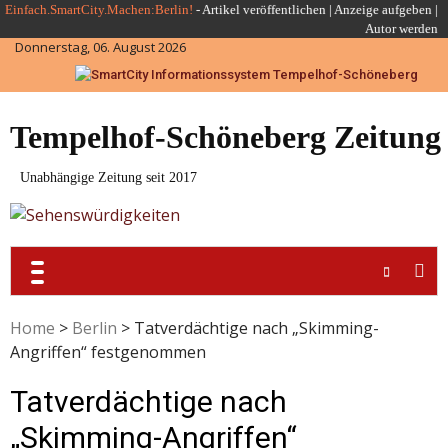
Skip
Einfach.SmartCity.Machen:Berlin!
-
Artikel veröffentlichen
|
Anzeige aufgeben |
Autor werden
to
Donnerstag, 06. August 2026
content
Tempelhof-Schöneberg Zeitung
Unabhängige Zeitung seit 2017
Home
>
Berlin
>
Tatverdächtige nach „Skimming-
Angriffen“ festgenommen
Tatverdächtige nach
„Skimming-Angriffen“