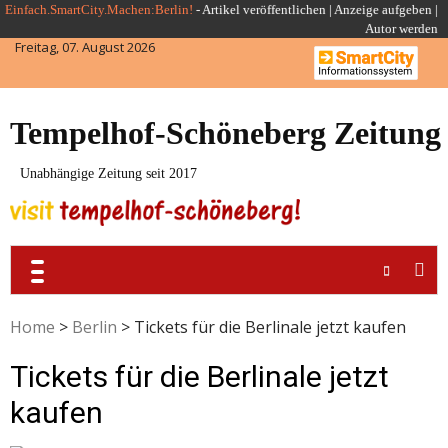
Skip
Einfach.SmartCity.Machen:Berlin!
-
Artikel veröffentlichen
|
Anzeige aufgeben |
Autor werden
to
Freitag, 07. August 2026
content
Tempelhof-Schöneberg Zeitung
Unabhängige Zeitung seit 2017
Home
>
Berlin
>
Tickets für die Berlinale jetzt kaufen
Tickets für die Berlinale jetzt
kaufen