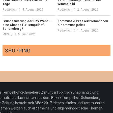
Kalte Sommerdrinks für heiße
Verschwörungsmythen – ein
Tage
Wimmelbild
Redaktion
4. August 2026
Redaktion
2. August 2026
Grundsanierung der City-West —
Kommunale Presseinformationen
eine Chance für Tempelhof-
& Kommunalpolitik
Schöneberg?
Redaktion
1. August 2026
MHS
2. August 2026
SHOPPING
Optiker – fit für die Sonnenfinsternis!
Redaktion
23. Juli 2026
Pepe Jeans London mit Summer Sale und
e Tempelhof-Schöneberg Zeitung ist politisch unabhängig und
neuer Kollektion
ematisiert Nachrichten aus dem Bezirk Tempelhof-Schöneberg.
Woher kommt der Honig? – Neue EU-
Redaktion
19. Juli 2026
e Zeitung besteht seit März 2017. Neben lokalen und kommunalen
Regeln gelten 14. Juni
emen werden auch allgemeine und allgemeinpolitische Themen