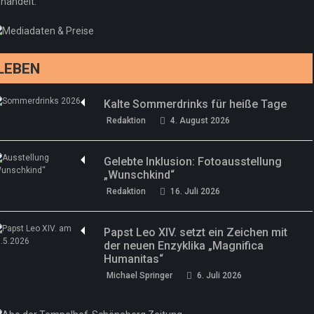
handelt.
Sommermärchen 2026: Frittenwerk bringt
Redaktion
13. Juni 2026
drei neue Specials zur Fußball-WM
Redaktion
13. Juni 2026
LEBEN
Kalte Sommerdrinks für heiße Tage
Redaktion
4. August 2026
Gelebte Inklusion: Fotoausstellung
„Wunschkind“
Redaktion
16. Juli 2026
Papst Leo XIV. setzt ein Zeichen mit
der neuen Enzyklika „Magnifica
Humanitas“
Michael Springer
6. Juli 2026