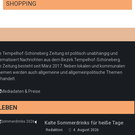
SHOPPING
Optiker – fit für die Sonnenfinsternis!
Redaktion
23. Juli 2026
Pepe Jeans London mit Summer Sale und
e Tempelhof-Schöneberg Zeitung ist politisch unabhängig und
neuer Kollektion
ematisiert Nachrichten aus dem Bezirk Tempelhof-Schöneberg.
Woher kommt der Honig? – Neue EU-
Redaktion
19. Juli 2026
e Zeitung besteht seit März 2017. Neben lokalen und kommunalen
Regeln gelten 14. Juni
emen werden auch allgemeine und allgemeinpolitische Themen
handelt.
Sommermärchen 2026: Frittenwerk bringt
Redaktion
13. Juni 2026
drei neue Specials zur Fußball-WM
Redaktion
13. Juni 2026
LEBEN
Kalte Sommerdrinks für heiße Tage
Redaktion
4. August 2026