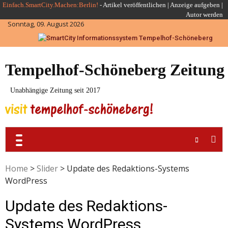
Skip
Einfach.SmartCity.Machen:Berlin!
-
Artikel veröffentlichen
|
Anzeige aufgeben |
Autor werden
to
Sonntag, 09. August 2026
content
Tempelhof-Schöneberg Zeitung
Unabhängige Zeitung seit 2017
Home
>
Slider
>
Update des Redaktions-Systems
WordPress
Update des Redaktions-
Systems WordPress