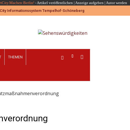
rtCity.Machen:Berlin!
-
Artikel veröffentlichen
|
Anzeige aufgeben |
Autor werden
T
THEMEN
chutzmaßnahmenverordnung
nverordnung