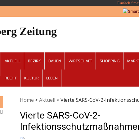
Einfach.Sma
erg Zeitung
AKTUELL
BEZIRK
BAUEN
WIRTSCHAFT
SHOPPING
MARK
RECHT
KULTUR
LEBEN
Home
>
Aktuell
>
Vierte SARS-CoV-2-Infektionss
Vierte SARS-CoV-2-
Infektionsschutzmaßnahme