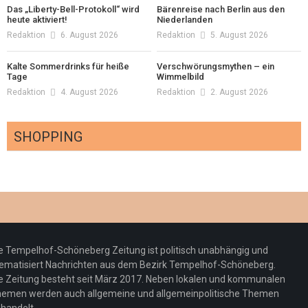
Das „Liberty-Bell-Protokoll“ wird
Bärenreise nach Berlin aus den
heute aktiviert!
Niederlanden
Redaktion
6. August 2026
Redaktion
5. August 2026
Kalte Sommerdrinks für heiße
Verschwörungsmythen – ein
Tage
Wimmelbild
Redaktion
4. August 2026
Redaktion
2. August 2026
SHOPPING
Optiker – fit für die Sonnenfinsternis!
Redaktion
23. Juli 2026
Pepe Jeans London mit Summer Sale und
e Tempelhof-Schöneberg Zeitung ist politisch unabhängig und
neuer Kollektion
ematisiert Nachrichten aus dem Bezirk Tempelhof-Schöneberg.
Woher kommt der Honig? – Neue EU-
Redaktion
19. Juli 2026
e Zeitung besteht seit März 2017. Neben lokalen und kommunalen
Regeln gelten 14. Juni
emen werden auch allgemeine und allgemeinpolitische Themen