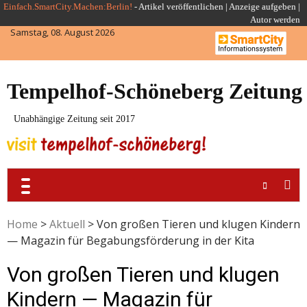
Skip
Einfach.SmartCity.Machen:Berlin!
-
Artikel veröffentlichen
|
Anzeige aufgeben |
Autor werden
to
Samstag, 08. August 2026
content
Tempelhof-Schöneberg Zeitung
Unabhängige Zeitung seit 2017
Home
>
Aktuell
>
Von großen Tieren und klugen Kindern
— Magazin für Begabungsförderung in der Kita
Von großen Tieren und klugen
Kindern — Magazin für