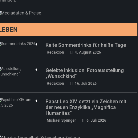
handelt.
Sommermärchen 2026: Frittenwerk bringt
Redaktion
13. Juni 2026
drei neue Specials zur Fußball-WM
Redaktion
13. Juni 2026
LEBEN
Kalte Sommerdrinks für heiße Tage
Redaktion
4. August 2026
Gelebte Inklusion: Fotoausstellung
„Wunschkind“
Redaktion
16. Juli 2026
Papst Leo XIV. setzt ein Zeichen mit
der neuen Enzyklika „Magnifica
Humanitas“
Michael Springer
6. Juli 2026