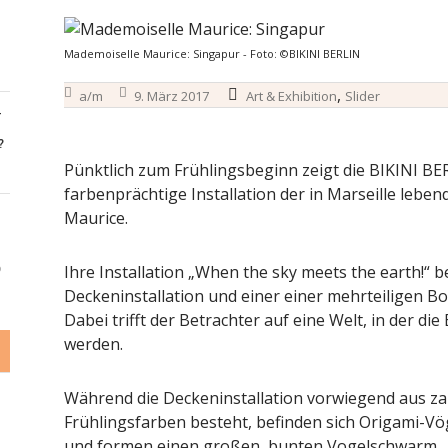
Mademoiselle Maurice: Singapur - Foto: ©BIKINI BERLIN
,
a/m
9. März 2017
Art & Exhibition
Slider
-
?
Pünktlich zum Frühlingsbeginn zeigt die BIKINI B
farbenprächtige Installation der in Marseille lebe
Maurice.
Ihre Installation „When the sky meets the earth!“ 
6
Deckeninstallation und einer einer mehrteiligen Bo
Dabei trifft der Betrachter auf eine Welt, in der di
werden.
Während die Deckeninstallation vorwiegend aus za
Frühlingsfarben besteht, befinden sich Origami-V
und formen einen großen, bunten Vogelschwarm.