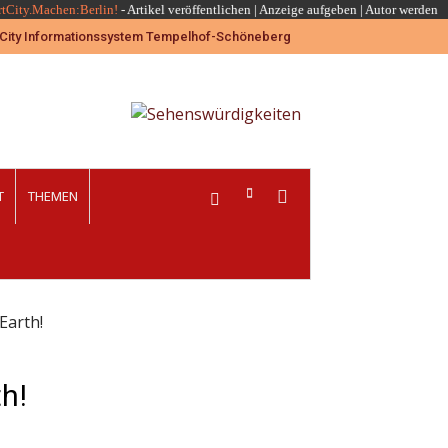
rtCity.Machen:Berlin!
-
Artikel veröffentlichen
|
Anzeige aufgeben |
Autor werden
T
THEMEN
Earth!
h!