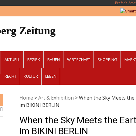
Einfach.Sma
erg Zeitung
AKTUELL
BEZIRK
BAUEN
WIRTSCHAFT
SHOPPING
MARK
RECHT
KULTUR
LEBEN
Home
>
Art & Exhibition
>
When the Sky Meets the 
im BIKINI BERLIN
When the Sky Meets the Eart
im BIKINI BERLIN