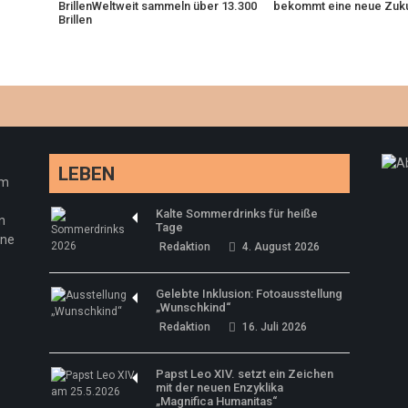
BrillenWeltweit sammeln über 13.300
bekommt eine neue Zuku
Brillen
LEBEN
em
Kalte Sommerdrinks für heiße
n
Tage
ine
Redaktion
4. August 2026
Gelebte Inklusion: Fotoausstellung
„Wunschkind“
Redaktion
16. Juli 2026
Papst Leo XIV. setzt ein Zeichen
mit der neuen Enzyklika
„Magnifica Humanitas“