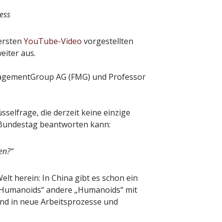
ess
 ersten
YouTube-Video
vorgestellten
eiter aus.
nagementGroup AG (FMG) und Professor
lüsselfrage, die derzeit keine einzige
 Bundestag beantworten kann:
en?“
lt herein: In China gibt es schon ein
 „Humanoids“ andere „Humanoids“ mit
 und in neue Arbeitsprozesse und