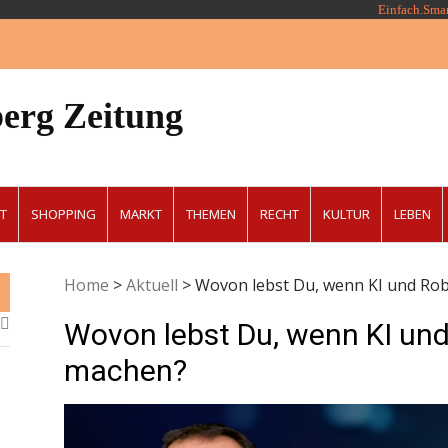
Einfach.Sma
erg Zeitung
T
SHOPPING
MARKT
THEMEN
RECHT
KULTUR
LEBEN
Home
>
Aktuell
>
Wovon lebst Du, wenn KI und Rob
Wovon lebst Du, wenn KI und
machen?