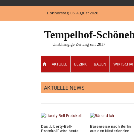
Skip
to
Donnerstag, 06. August 2026
content
Tempelhof-Schöneb
Unabhängige Zeitung seit 2017
AKTUELL
BEZIRK
BAUEN
WIRTSCHAF
AKTUELLE NEWS
Das „Liberty-Bell-
Bärenreise nach Berlin
Protokoll“ wird heute
aus den Niederlanden