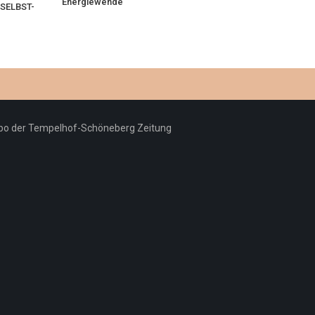
Energiewende
 SELBST-