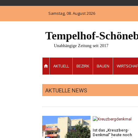
Skip
to
Samstag, 08. August 2026
content
Tempelhof-Schöneb
Unabhängige Zeitung seit 2017
AKTUELL
BEZIRK
BAUEN
WIRTSCHAF
AKTUELLE NEWS
Ist das „Kreuzberg-
Denkmal“ heute noch