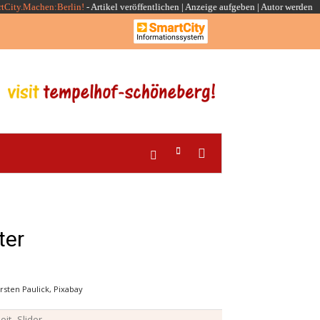
rtCity.Machen:Berlin!
-
Artikel veröffentlichen
|
Anzeige aufgeben |
Autor werden
ter
sten Paulick, Pixabay
,
eit
Slider