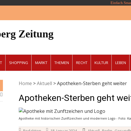
Einfach.Sma
erg Zeitung
T
SHOPPING
MARKT
THEMEN
RECHT
KULTUR
LEBEN
Home
>
Aktuell
>
Apotheken-Sterben geht weiter
Apotheken-Sterben geht wei
Apotheke mit historischen Zunftzeichen und modernen Logo - Foto: Kar
,
,
Redaktion
18. Januar 2024
Aktuell
Berlin
Gesundh