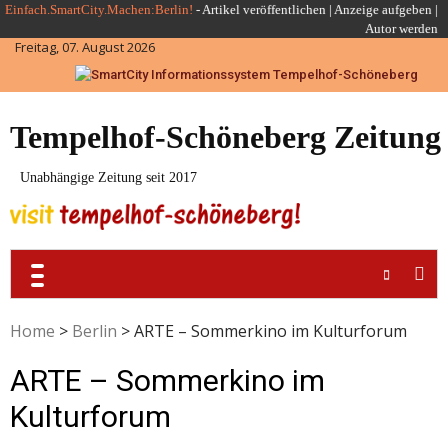
Skip
Einfach.SmartCity.Machen:Berlin!
-
Artikel veröffentlichen
|
Anzeige aufgeben |
Autor werden
to
Freitag, 07. August 2026
content
Tempelhof-Schöneberg Zeitung
Unabhängige Zeitung seit 2017
Home
>
Berlin
>
ARTE – Sommerkino im Kulturforum
ARTE – Sommerkino im
Kulturforum