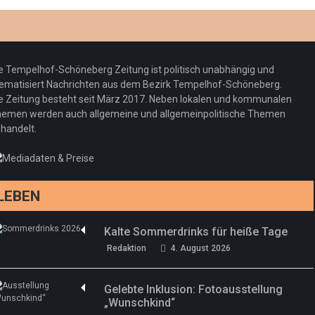
Optiker – fit für die Sonnenfinsternis!
Redaktion
23. Juli 2026
Pepe Jeans London mit Summer Sale und
e Tempelhof-Schöneberg Zeitung ist politisch unabhängig und
neuer Kollektion
ematisiert Nachrichten aus dem Bezirk Tempelhof-Schöneberg.
Woher kommt der Honig? – Neue EU-
Redaktion
19. Juli 2026
e Zeitung besteht seit März 2017. Neben lokalen und kommunalen
Regeln gelten 14. Juni
emen werden auch allgemeine und allgemeinpolitische Themen
handelt.
Sommermärchen 2026: Frittenwerk bringt
Redaktion
13. Juni 2026
drei neue Specials zur Fußball-WM
Redaktion
13. Juni 2026
LEBEN
Kalte Sommerdrinks für heiße Tage
Redaktion
4. August 2026
Gelebte Inklusion: Fotoausstellung
„Wunschkind“