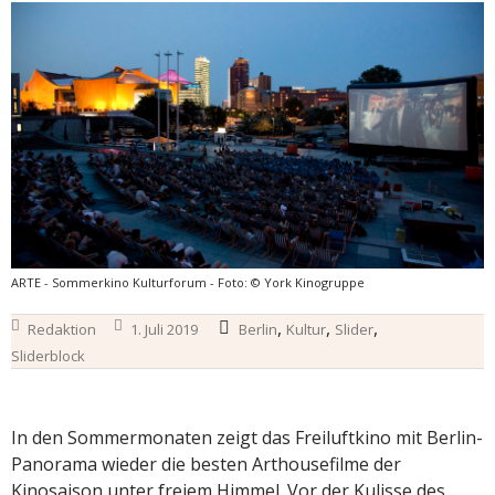
ARTE - Sommerkino Kulturforum - Foto: © York Kinogruppe
,
,
,
Redaktion
1. Juli 2019
Berlin
Kultur
Slider
Sliderblock
In den Sommermonaten zeigt das Freiluftkino mit Berlin-
Panorama wieder die besten Arthousefilme der
Kinosaison unter freiem Himmel. Vor der Kulisse des