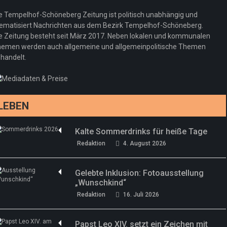
Pepe Jeans London mit Summer Sale und
e Tempelhof-Schöneberg Zeitung ist politisch unabhängig und
neuer Kollektion
ematisiert Nachrichten aus dem Bezirk Tempelhof-Schöneberg.
Woher kommt der Honig? – Neue EU-
Redaktion
19. Juli 2026
e Zeitung besteht seit März 2017. Neben lokalen und kommunalen
Regeln gelten 14. Juni
emen werden auch allgemeine und allgemeinpolitische Themen
handelt.
Sommermärchen 2026: Frittenwerk bringt
Redaktion
13. Juni 2026
drei neue Specials zur Fußball-WM
Redaktion
13. Juni 2026
LEBEN
Kalte Sommerdrinks für heiße Tage
Redaktion
4. August 2026
Gelebte Inklusion: Fotoausstellung
„Wunschkind“
Redaktion
16. Juli 2026
Papst Leo XIV. setzt ein Zeichen mit