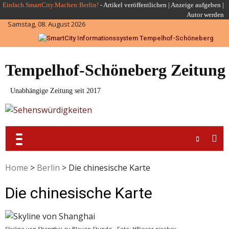
Skip
Einfach.SmartCity.Machen:Berlin!
-
Artikel veröffentlichen
|
Anzeige aufgeben |
Autor werden
to
Samstag, 08. August 2026
content
Tempelhof-Schöneberg Zeitung
Unabhängige Zeitung seit 2017
Home
>
Berlin
>
Die chinesische Karte
Die chinesische Karte
Skyline von Shanghai zu Blauen Stunde - Foto: HBieser pixabay