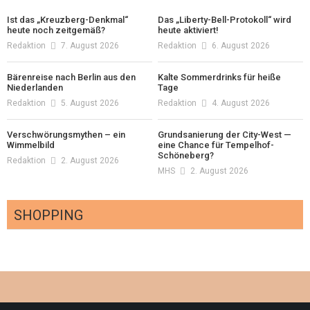
Ist das „Kreuzberg-Denkmal“
Das „Liberty-Bell-Protokoll“ wird
heute noch zeitgemäß?
heute aktiviert!
Redaktion
7. August 2026
Redaktion
6. August 2026
Bärenreise nach Berlin aus den
Kalte Sommerdrinks für heiße
Niederlanden
Tage
Redaktion
5. August 2026
Redaktion
4. August 2026
Verschwörungsmythen – ein
Grundsanierung der City-West —
Wimmelbild
eine Chance für Tempelhof-
Schöneberg?
Redaktion
2. August 2026
MHS
2. August 2026
SHOPPING
Optiker – fit für die Sonnenfinsternis!
Redaktion
23. Juli 2026