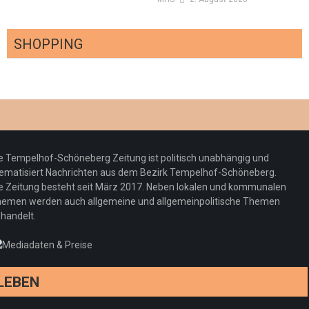
SHOPPING
Optiker – fit für die Sonnenfinsternis!
Redaktion
23. Juli 2026
Pepe Jeans London mit Summer Sale und
e Tempelhof-Schöneberg Zeitung ist politisch unabhängig und
neuer Kollektion
ematisiert Nachrichten aus dem Bezirk Tempelhof-Schöneberg.
Woher kommt der Honig? – Neue EU-
Redaktion
19. Juli 2026
e Zeitung besteht seit März 2017. Neben lokalen und kommunalen
Regeln gelten 14. Juni
emen werden auch allgemeine und allgemeinpolitische Themen
handelt.
Sommermärchen 2026: Frittenwerk bringt
Redaktion
13. Juni 2026
drei neue Specials zur Fußball-WM
Redaktion
13. Juni 2026
LEBEN