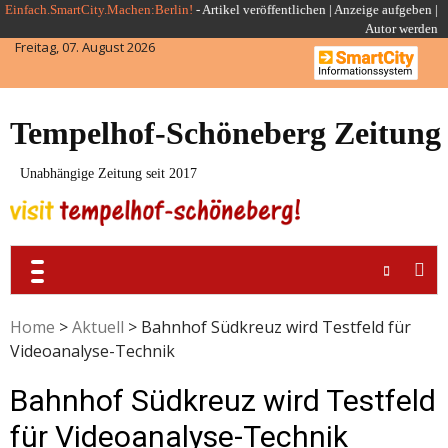
Skip
Einfach.SmartCity.Machen:Berlin!
-
Artikel veröffentlichen
|
Anzeige aufgeben |
Autor werden
to
Freitag, 07. August 2026
content
Tempelhof-Schöneberg Zeitung
Unabhängige Zeitung seit 2017
Home
>
Aktuell
>
Bahnhof Südkreuz wird Testfeld für
Videoanalyse-Technik
Bahnhof Südkreuz wird Testfeld
für Videoanalyse-Technik