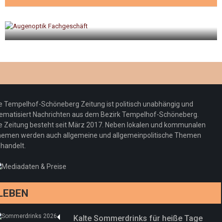
gt
Optiker – fit für die Sonnenfinsternis!
Redaktion
23. Juli 2026
e Tempelhof-Schöneberg Zeitung ist politisch unabhängig und
ematisiert Nachrichten aus dem Bezirk Tempelhof-Schöneberg.
e Zeitung besteht seit März 2017. Neben lokalen und kommunalen
emen werden auch allgemeine und allgemeinpolitische Themen
handelt.
LEBEN
Kalte Sommerdrinks für heiße Tage