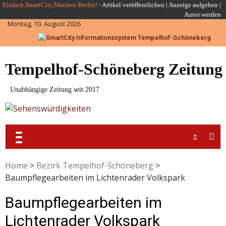
Skip
Einfach.SmartCity.Machen:Berlin!
-
Artikel veröffentlichen
|
Anzeige aufgeben |
Autor werden
to
Montag, 10. August 2026
content
Tempelhof-Schöneberg Zeitung
Unabhängige Zeitung seit 2017
Home
>
Bezirk Tempelhof-Schöneberg
>
Baumpflegearbeiten im Lichtenrader Volkspark
Baumpflegearbeiten im
Lichtenrader Volkspark