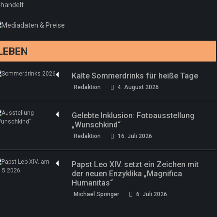
handelt.
Sommermärchen 2026: Frittenwerk bringt
Redaktion
13. Juni 2026
drei neue Specials zur Fußball-WM
Redaktion
13. Juni 2026
LEBEN
Kalte Sommerdrinks für heiße Tage
Redaktion
4. August 2026
Gelebte Inklusion: Fotoausstellung
„Wunschkind“
Redaktion
16. Juli 2026
Papst Leo XIV. setzt ein Zeichen mit
der neuen Enzyklika „Magnifica
Humanitas“
Michael Springer
6. Juli 2026