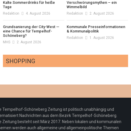
Kalte Sommerdrinks für heiße
Verschwörungsmythen – ein
Tage
Wimmelbild
Redaktion
4. August 2026
Redaktion
2. August 2026
Grundsanierung der City-West —
Kommunale Presseinformationen
eine Chance für Tempelhof-
& Kommunalpolitik
Schöneberg?
Redaktion
1. August 2026
MHS
2. August 2026
SHOPPING
Optiker – fit für die Sonnenfinsternis!
Redaktion
23. Juli 2026
Pepe Jeans London mit Summer Sale und
e Tempelhof-Schöneberg Zeitung ist politisch unabhängig und
neuer Kollektion
ematisiert Nachrichten aus dem Bezirk Tempelhof-Schöneberg.
Woher kommt der Honig? – Neue EU-
Redaktion
19. Juli 2026
e Zeitung besteht seit März 2017. Neben lokalen und kommunalen
Regeln gelten 14. Juni
emen werden auch allgemeine und allgemeinpolitische Themen