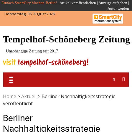
Skip
Einfach.SmartCity.Machen:Berlin!
-
Artikel veröffentlichen
|
Anzeige aufgeben |
Autor werden
to
Donnerstag, 06. August 2026
content
Tempelhof-Schöneberg Zeitung
Unabhängige Zeitung seit 2017
Home
>
Aktuell
>
Berliner Nachhaltigkeitsstrategie
veröffentlicht
Berliner
Nachhaltigkeitsstrategie