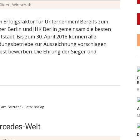
,
Slider
Wirtschaft
m Erfolgsfaktor für Unternehmen! Bereits zum
r Berlin und IHK Berlin gemeinsam die besten
tadt. Bis zum 30. April 2018 können alle
ildungsbetriebe zur Auszeichnung vorschlagen.
st bewerben. Die Ehrung der Sieger und
E
B
R
am Salzufer - Foto: Barlag
A
M
ercedes-Welt
D