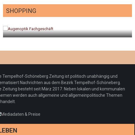
SHOPPING
gt
Optiker – fit für die Sonnenfinsternis!
Redaktion
23. Juli 2026
e Tempelhof-Schöneberg Zeitung ist politisch unabhängig und
ematisiert Nachrichten aus dem Bezirk Tempelhof-Schöneberg.
e Zeitung besteht seit März 2017. Neben lokalen und kommunalen
emen werden auch allgemeine und allgemeinpolitische Themen
handelt.
LEBEN