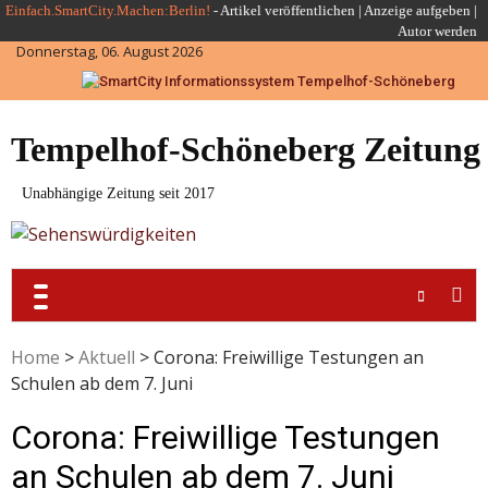
Skip
Einfach.SmartCity.Machen:Berlin!
-
Artikel veröffentlichen
|
Anzeige aufgeben |
Autor werden
to
Donnerstag, 06. August 2026
content
Tempelhof-Schöneberg Zeitung
Unabhängige Zeitung seit 2017
Home
>
Aktuell
>
Corona: Freiwillige Testungen an
Schulen ab dem 7. Juni
Corona: Freiwillige Testungen
an Schulen ab dem 7. Juni