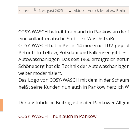
,
,
,
m/s
4. August 2025
Aktuell
Auto & Mobiles
Berlin
COSY-WASCH betreibt nun auch in Pankow an der P
–
eine vollautomatische Soft-Tex-Waschstraße.
COSY-WASCH hat in Berlin 14 moderne TÜV-geprüft
Betrieb. In Teltow, Potsdam und Falkensee gibt es 
Autowaschanlagen. Das seit 1966 erfolgreich gef
Schöneberg hat die Technik der Autowaschanlagen 
weiter modernisiert.
Das Logo von COSY-WASCH mit dem in der Schaumwo
heißt seine Kunden nun auch in Pankow herzlich 
Der ausführliche Beitrag ist in der Pankower Allge
COSY-WASCH – nun auch in Pankow