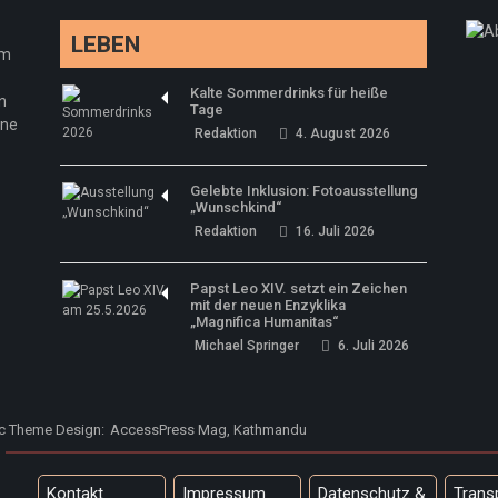
LEBEN
em
Kalte Sommerdrinks für heiße
n
Tage
ine
Redaktion
4. August 2026
Gelebte Inklusion: Fotoausstellung
„Wunschkind“
Redaktion
16. Juli 2026
Papst Leo XIV. setzt ein Zeichen
mit der neuen Enzyklika
„Magnifica Humanitas“
Michael Springer
6. Juli 2026
ic Theme Design:
AccessPress Mag, Kathmandu
Kontakt
Impressum
Datenschutz &
Trans