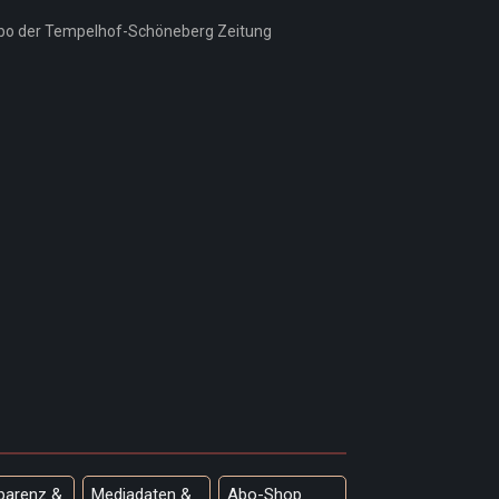
parenz &
Mediadaten &
Abo-Shop