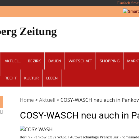
Einfach.Sma
erg Zeitung
AKTUELL
BEZIRK
BAUEN
WIRTSCHAFT
SHOPPING
MARK
RECHT
KULTUR
LEBEN
Home
>
Aktuell
>
COSY-WASCH neu auch in Panko
COSY-WASCH neu auch in 
Berlin – Pankow COSY WASCH Autowaschanlage Prenzlauer Promenade / T