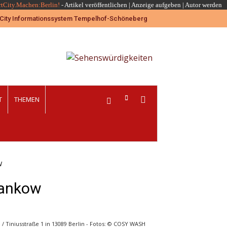
rtCity.Machen:Berlin!
-
Artikel veröffentlichen
|
Anzeige aufgeben |
Autor werden
T
THEMEN
w
Pankow
iniusstraße 1 in 13089 Berlin - Fotos: © COSY WASH