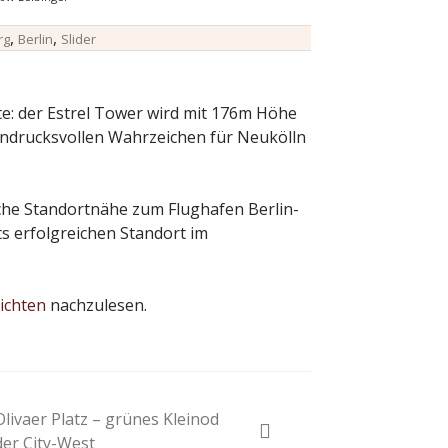
,
,
rg
Berlin
Slider
te: der Estrel Tower wird mit 176m Höhe
indrucksvollen Wahrzeichen für Neukölln
sche Standortnähe zum Flughafen Berlin-
s erfolgreichen Standort im
ichten
nachzulesen.
Olivaer Platz – grünes Kleinod
der City-West