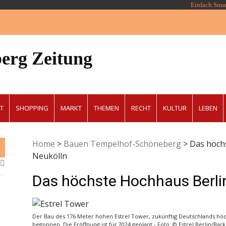
Einfach.Sma
erg Zeitung
T
SHOPPING
MARKT
THEMEN
RECHT
KULTUR
LEBEN
Home
>
Bauen Tempelhof-Schöneberg
>
Das höchs
Neukölln
Das höchste Hochhaus Berlin
Der Bau des 176 Meter hohen Estrel Tower, zukünftig Deutschlands höc
begonnen. Die Eröffnung ist für 2024 geplant - Foto: © Estrel Berlin/Bar