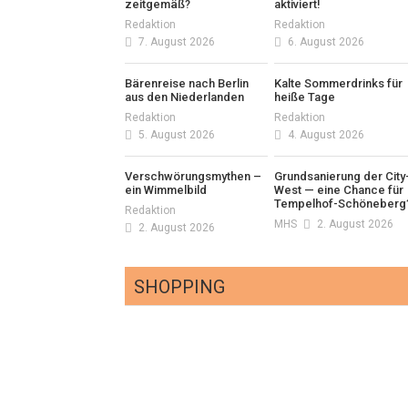
zeitgemäß?
aktiviert!
Redaktion
Redaktion
7. August 2026
6. August 2026
Bärenreise nach Berlin
Kalte Sommerdrinks für
aus den Niederlanden
heiße Tage
Redaktion
Redaktion
5. August 2026
4. August 2026
Verschwörungsmythen –
Grundsanierung der City
ein Wimmelbild
West — eine Chance für
Tempelhof-Schöneberg
Redaktion
MHS
2. August 2026
2. August 2026
SHOPPING
Optiker – fit für die
Sonnenfinsternis!