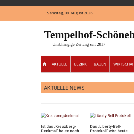
Skip
to
Samstag, 08. August 2026
content
Tempelhof-Schöneb
Unabhängige Zeitung seit 2017
AKTUELL
BEZIRK
BAUEN
WIRTSCHAF
AKTUELLE NEWS
Ist das „Kreuzberg-
Das „Liberty-Bell-
Denkmal“ heute noch
Protokoll“ wird heute