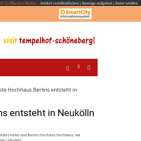
rtCity.Machen:Berlin!
-
Artikel veröffentlichen
|
Anzeige aufgeben |
Autor werden
te Hochhaus Berlins entsteht in
s entsteht in Neukölln
hstes Hotel und Berlins höchstes Hochhaus, hat
kow Leibinger