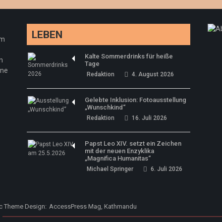
LEBEN
em
Kalte Sommerdrinks für heiße
n
Tage
ine
Redaktion
4. August 2026
Gelebte Inklusion: Fotoausstellung
„Wunschkind“
Redaktion
16. Juli 2026
Papst Leo XIV. setzt ein Zeichen
mit der neuen Enzyklika
„Magnifica Humanitas“
Michael Springer
6. Juli 2026
ic Theme Design:
AccessPress Mag, Kathmandu