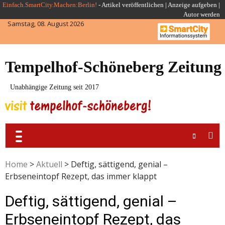
Skip
Einfach.SmartCity.Machen:Berlin!
-
Artikel veröffentlichen
|
Anzeige aufgeben |
Autor werden
to
Samstag, 08. August 2026
content
Tempelhof-Schöneberg Zeitung
Unabhängige Zeitung seit 2017
Home
>
Aktuell
>
Deftig, sättigend, genial –
Erbseneintopf Rezept, das immer klappt
Deftig, sättigend, genial –
Erbseneintopf Rezept, das