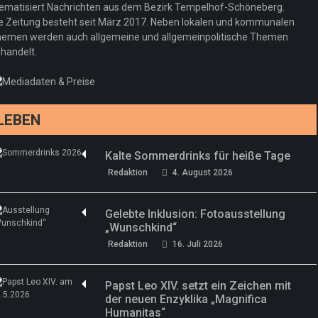
neuer Kollektion
ematisiert Nachrichten aus dem Bezirk Tempelhof-Schöneberg.
Woher kommt der Honig? – Neue EU-
Redaktion
19. Juli 2026
e Zeitung besteht seit März 2017. Neben lokalen und kommunalen
Regeln gelten 14. Juni
emen werden auch allgemeine und allgemeinpolitische Themen
handelt.
Sommermärchen 2026: Frittenwerk bringt
Redaktion
13. Juni 2026
drei neue Specials zur Fußball-WM
Redaktion
13. Juni 2026
LEBEN
Kalte Sommerdrinks für heiße Tage
Redaktion
4. August 2026
Gelebte Inklusion: Fotoausstellung
„Wunschkind“
Redaktion
16. Juli 2026
Papst Leo XIV. setzt ein Zeichen mit
der neuen Enzyklika „Magnifica
Humanitas“