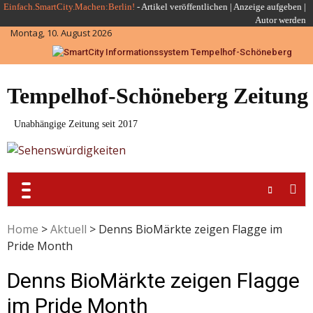
Skip
Einfach.SmartCity.Machen:Berlin!
-
Artikel veröffentlichen
|
Anzeige aufgeben |
Autor werden
to
Montag, 10. August 2026
content
Tempelhof-Schöneberg Zeitung
Unabhängige Zeitung seit 2017
Home
>
Aktuell
>
Denns BioMärkte zeigen Flagge im
Pride Month
Denns BioMärkte zeigen Flagge
im Pride Month