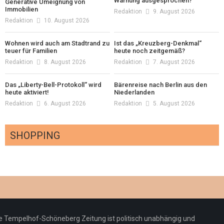
Warnung ausgesprochen?
Generative Umeignung von
Immobilien
Redaktion
9. August 2026
Redaktion
10. August 2026
Wohnen wird auch am Stadtrand zu
Ist das „Kreuzberg-Denkmal“
teuer für Familien
heute noch zeitgemäß?
Redaktion
8. August 2026
Redaktion
7. August 2026
Das „Liberty-Bell-Protokoll“ wird
Bärenreise nach Berlin aus den
heute aktiviert!
Niederlanden
Redaktion
6. August 2026
Redaktion
5. August 2026
SHOPPING
Optiker – fit für die Sonnenfinsternis!
Redaktion
23. Juli 2026
Pepe Jeans London mit Summer Sale und
e Tempelhof-Schöneberg Zeitung ist politisch unabhängig und