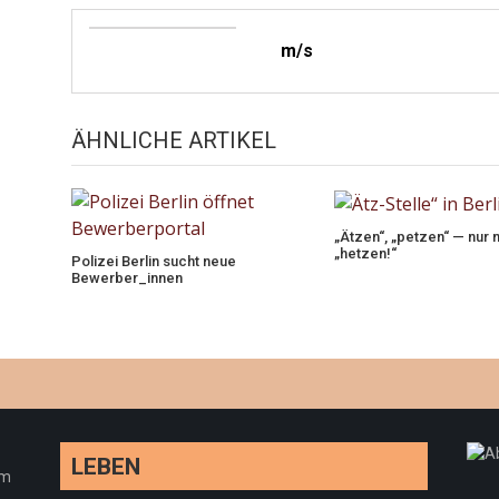
m/s
ÄHNLICHE ARTIKEL
„Ätzen“, „petzen“ — nur n
„hetzen!“
Polizei Berlin sucht neue
Bewerber_innen
LEBEN
em