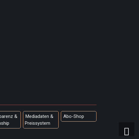
parenz &
Mediadaten &
Abo-Shop
nship
Preissystem