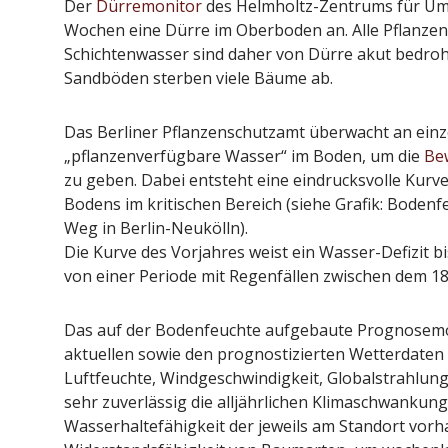
Der
Dürremonitor
des Helmholtz-Zentrums für Umw
Wochen eine Dürre im Oberboden an. Alle Pflanz
Schichtenwasser sind daher von Dürre akut bedroht
Sandböden sterben viele Bäume ab.
Das Berliner Pflanzenschutzamt überwacht an einz
„pflanzenverfügbare Wasser“ im Boden, um die
Be
zu geben. Dabei entsteht eine eindrucksvolle Kurve
Bodens im kritischen Bereich (siehe Grafik: Boden
Weg in Berlin-Neukölln).
Die Kurve des Vorjahres weist ein Wasser-Defizit b
von einer Periode mit Regenfällen zwischen dem 18.
Das auf der Bodenfeuchte aufgebaute Prognosemod
aktuellen sowie den prognostizierten Wetterdaten 
Luftfeuchte, Windgeschwindigkeit, Globalstrahlung
sehr zuverlässig die alljährlichen Klimaschwankung
Wasserhaltefähigkeit der jeweils am Standort vor