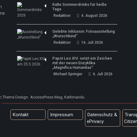
Kalte Sommerdrinks für heiße
n
Tage
ine
Redaktion
4. August 2026
Gelebte Inklusion: Fotoausstellung
„Wunschkind“
Redaktion
16. Juli 2026
Papst Leo XIV. setzt ein Zeichen
mit der neuen Enzyklika
„Magnifica Humanitas“
Michael Springer
6. Juli 2026
ic Theme Design:
AccessPress Mag, Kathmandu
Kontakt
Impressum
Datenschutz &
Trans
ePrivacy
Citize