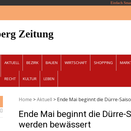
Einfach.Sma
erg Zeitung
AKTUELL
BEZIRK
BAUEN
WIRTSCHAFT
SHOPPING
MARK
RECHT
KULTUR
LEBEN
Home
>
Aktuell
>
Ende Mai beginnt die Dürre-Sai
Ende Mai beginnt die Dürre
werden bewässert