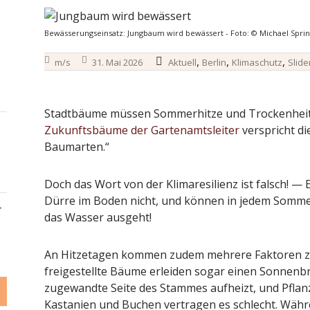
Bewässerungseinsatz: Jungbaum wird bewässert - Foto: © Michael Spri
,
,
,
m/s
31. Mai 2026
Aktuell
Berlin
Klimaschutz
Slide
Stadtbäume müssen Sommerhitze und Trockenheits
Zukunftsbäume der Gartenamtsleiter
verspricht di
Baumarten.“
Doch das Wort von der Klimaresilienz ist falsch! 
Dürre im Boden nicht, und können in jedem Somm
–
das Wasser ausgeht!
An Hitzetagen kommen zudem mehrere Faktoren z
freigestellte Bäume erleiden sogar einen Sonnenbr
zugewandte Seite des Stammes aufheizt, und Pflan
Kastanien und Buchen vertragen es schlecht. Währ