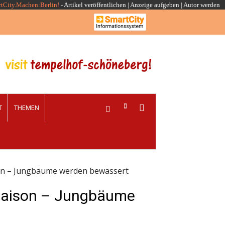
rtCity.Machen:Berlin!
-
Artikel veröffentlichen
|
Anzeige aufgeben |
Autor werden
T
THEMEN
son – Jungbäume werden bewässert
-Saison – Jungbäume