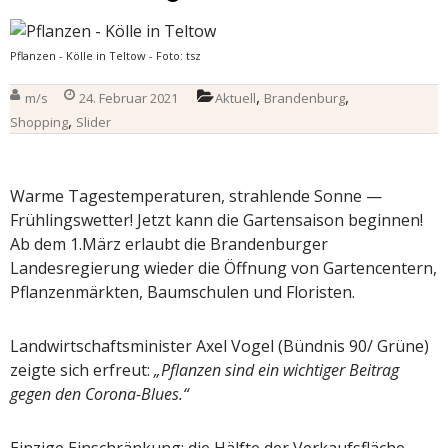
Pflanzen - Kölle in Teltow - Foto: tsz
,
,
m/s
24. Februar 2021
Aktuell
Brandenburg
,
Shopping
Slider
Warme Tagestemperaturen, strahlende Sonne —
Frühlingswetter! Jetzt kann die Gartensaison beginnen!
Ab dem 1.März erlaubt die Brandenburger
Landesregierung wieder die Öffnung von Gartencentern,
Pflanzenmärkten, Baumschulen und Floristen.
Landwirtschaftsminister Axel Vogel (Bündnis 90/ Grüne)
zeigte sich erfreut:
„Pflanzen sind ein wichtiger Beitrag
gegen den Corona-Blues.“
Einzige Einschränkung: die Hälfte der Verkaufsfläche