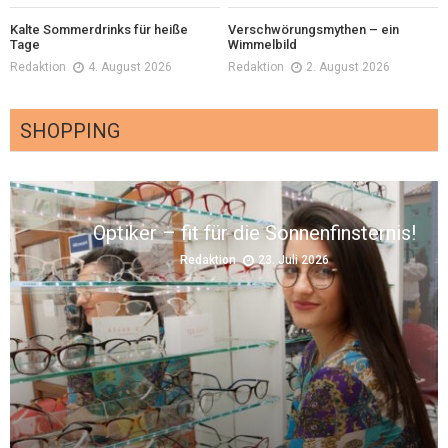
Kalte Sommerdrinks für heiße
Verschwörungsmythen – ein
Tage
Wimmelbild
Redaktion
4. August 2026
Redaktion
2. August 2026
SHOPPING
gt
Optiker – fit für die Sonnenfinsternis!
Redaktion
23. Juli 2026