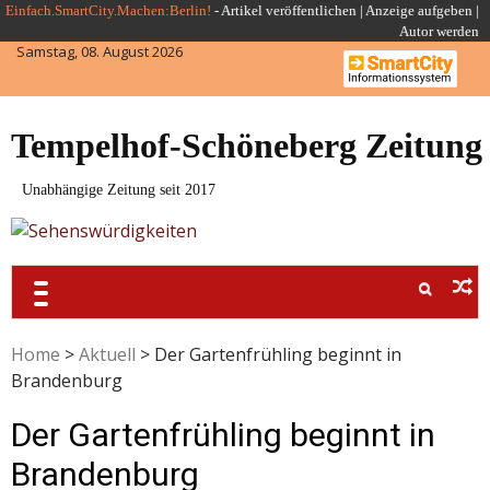
Skip
Einfach.SmartCity.Machen:Berlin!
-
Artikel veröffentlichen
|
Anzeige aufgeben |
Autor werden
to
Samstag, 08. August 2026
content
Tempelhof-Schöneberg Zeitung
Unabhängige Zeitung seit 2017
Home
>
Aktuell
>
Der Gartenfrühling beginnt in
Brandenburg
Der Gartenfrühling beginnt in
Brandenburg