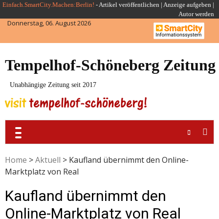
Skip
Einfach.SmartCity.Machen:Berlin!
-
Artikel veröffentlichen
|
Anzeige aufgeben |
Autor werden
to
Donnerstag, 06. August 2026
content
Tempelhof-Schöneberg Zeitung
Unabhängige Zeitung seit 2017
Home
>
Aktuell
>
Kaufland übernimmt den Online-
Marktplatz von Real
Kaufland übernimmt den
Online-Marktplatz von Real