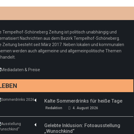
Optiker – fit für die Sonnenfinsternis!
Redaktion
23. Juli 2026
Pepe Jeans London mit Summer Sale und
e Tempelhof-Schöneberg Zeitung ist politisch unabhängig und
neuer Kollektion
ematisiert Nachrichten aus dem Bezirk Tempelhof-Schöneberg.
Woher kommt der Honig? – Neue EU-
Redaktion
19. Juli 2026
e Zeitung besteht seit März 2017. Neben lokalen und kommunalen
Regeln gelten 14. Juni
emen werden auch allgemeine und allgemeinpolitische Themen
handelt.
Sommermärchen 2026: Frittenwerk bringt
Redaktion
13. Juni 2026
drei neue Specials zur Fußball-WM
Redaktion
13. Juni 2026
LEBEN
Kalte Sommerdrinks für heiße Tage
Redaktion
4. August 2026
Gelebte Inklusion: Fotoausstellung
„Wunschkind“