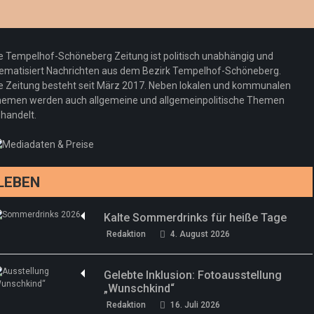
Optiker – fit für die Sonnenfinsternis!
Redaktion
23. Juli 2026
Pepe Jeans London mit Summer Sale und
e Tempelhof-Schöneberg Zeitung ist politisch unabhängig und
neuer Kollektion
ematisiert Nachrichten aus dem Bezirk Tempelhof-Schöneberg.
Woher kommt der Honig? – Neue EU-
Redaktion
19. Juli 2026
e Zeitung besteht seit März 2017. Neben lokalen und kommunalen
Regeln gelten 14. Juni
emen werden auch allgemeine und allgemeinpolitische Themen
handelt.
Sommermärchen 2026: Frittenwerk bringt
Redaktion
13. Juni 2026
drei neue Specials zur Fußball-WM
Redaktion
13. Juni 2026
LEBEN
Kalte Sommerdrinks für heiße Tage
Redaktion
4. August 2026
Gelebte Inklusion: Fotoausstellung
„Wunschkind“
Redaktion
16. Juli 2026