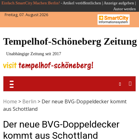
Skip
Einfach.SmartCity.Machen:Berlin!
-
Artikel veröffentlichen
|
Anzeige aufgeben |
Autor werden
to
Freitag, 07. August 2026
content
Tempelhof-Schöneberg Zeitung
Unabhängige Zeitung seit 2017
Home
>
Berlin
>
Der neue BVG-Doppeldecker kommt
aus Schottland
Der neue BVG-Doppeldecker
kommt aus Schottland