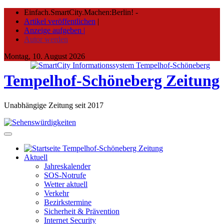
Skip
Einfach.SmartCity.Machen:Berlin!
-
to
Artikel veröffentlichen
|
content
Anzeige aufgeben |
Autor werden
Montag, 10. August 2026
Tempelhof-Schöneberg Zeitung
Unabhängige Zeitung seit 2017
Aktuell
Jahreskalender
SOS-Notrufe
Wetter aktuell
Verkehr
Bezirkstermine
Sicherheit & Prävention
Internet Security