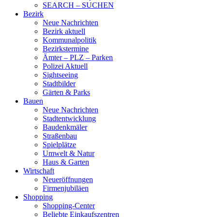
SEARCH – SUCHEN
Bezirk
Neue Nachrichten
Bezirk aktuell
Kommunalpolitik
Bezirkstermine
Ämter – PLZ – Parken
Polizei Aktuell
Sightseeing
Stadtbilder
Gärten & Parks
Bauen
Neue Nachrichten
Stadtentwicklung
Baudenkmäler
Straßenbau
Spielplätze
Umwelt & Natur
Haus & Garten
Wirtschaft
Neueröffnungen
Firmenjubiläen
Shopping
Shopping-Center
Beliebte Einkaufszentren