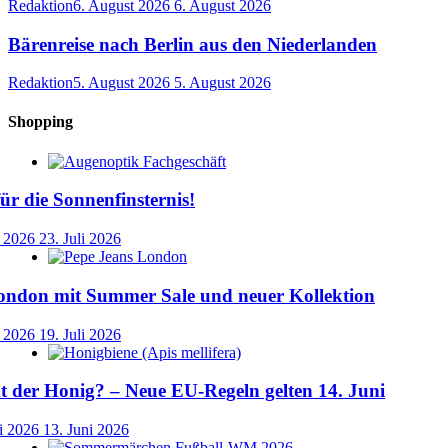
Redaktion
6. August 2026
6. August 2026
Bärenreise nach Berlin aus den Niederlanden
Redaktion
5. August 2026
5. August 2026
Shopping
für die Sonnenfinsternis!
i 2026
23. Juli 2026
ondon mit Summer Sale und neuer Kollektion
i 2026
19. Juli 2026
der Honig? – Neue EU-Regeln gelten 14. Juni
i 2026
13. Juni 2026