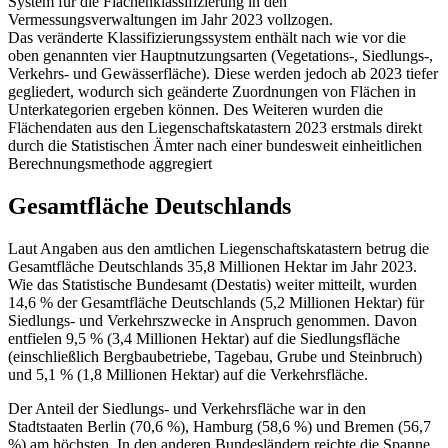
System für die Flächenklassifizierung in den
Vermessungsverwaltungen im Jahr 2023 vollzogen.
Das veränderte Klassifizierungssystem enthält nach wie vor die
oben genannten vier Hauptnutzungsarten (Vegetations-, Siedlungs-,
Verkehrs- und Gewässerfläche). Diese werden jedoch ab 2023 tiefer
gegliedert, wodurch sich geänderte Zuordnungen von Flächen in
Unterkategorien ergeben können. Des Weiteren wurden die
Flächendaten aus den Liegenschaftskatastern 2023 erstmals direkt
durch die Statistischen Ämter nach einer bundesweit einheitlichen
Berechnungsmethode aggregiert
Gesamtfläche Deutschlands
Laut Angaben aus den amtlichen Liegenschaftskatastern betrug die
Gesamtfläche Deutschlands 35,8 Millionen Hektar im Jahr 2023.
Wie das Statistische Bundesamt (Destatis) weiter mitteilt, wurden
14,6 % der Gesamtfläche Deutschlands (5,2 Millionen Hektar) für
Siedlungs- und Verkehrszwecke in Anspruch genommen. Davon
entfielen 9,5 % (3,4 Millionen Hektar) auf die Siedlungsfläche
(einschließlich Bergbaubetriebe, Tagebau, Grube und Steinbruch)
und 5,1 % (1,8 Millionen Hektar) auf die Verkehrsfläche.
Der Anteil der Siedlungs- und Verkehrsfläche war in den
Stadtstaaten Berlin (70,6 %), Hamburg (58,6 %) und Bremen (56,7
%) am höchsten. In den anderen Bundesländern reichte die Spanne