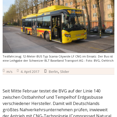
Testfahrzeug: 12-Meter-BUS Typ Scania Citywide LF CNG im Einsatz. Der Bus ist
eine Leihgabe der Schweizer BLT Baselland Transport AG - Foto: BVG, Oehlrich
,
m/s
4. April 2017
Berlin
Slider
Seit Mitte Februar testet die BVG auf der Linie 140
zwischen Ostbahnhof und Tempelhof Erdgasbusse
verschiedener Hersteller. Damit will Deutschlands
größtes Nahverkehrsunternehmen prüfen, inwieweit
der Antrieb mit CNG-Technologie (Compressed Natural