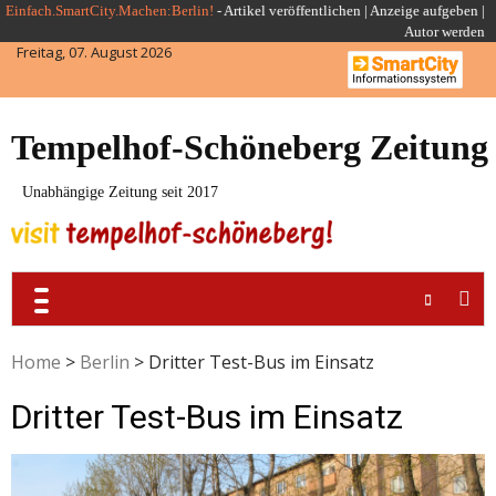
Skip
Einfach.SmartCity.Machen:Berlin!
-
Artikel veröffentlichen
|
Anzeige aufgeben |
Autor werden
to
Freitag, 07. August 2026
content
Tempelhof-Schöneberg Zeitung
Unabhängige Zeitung seit 2017
Home
>
Berlin
>
Dritter Test-Bus im Einsatz
Dritter Test-Bus im Einsatz