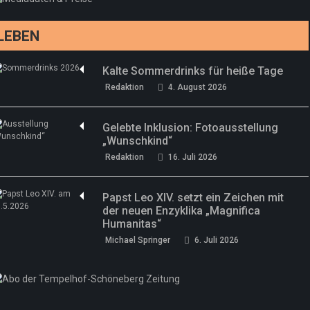
Redaktion
13. Juni 2026
LEBEN
Kalte Sommerdrinks für heiße Tage
Redaktion
4. August 2026
Gelebte Inklusion: Fotoausstellung
„Wunschkind“
Redaktion
16. Juli 2026
Papst Leo XIV. setzt ein Zeichen mit
der neuen Enzyklika „Magnifica
Humanitas“
Michael Springer
6. Juli 2026