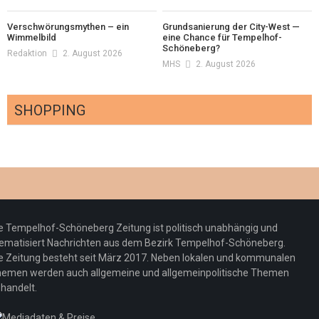
Verschwörungsmythen – ein
Grundsanierung der City-West —
Wimmelbild
eine Chance für Tempelhof-
Schöneberg?
Redaktion
2. August 2026
MHS
2. August 2026
SHOPPING
Optiker – fit für die Sonnenfinsternis!
Redaktion
23. Juli 2026
Pepe Jeans London mit Summer Sale und
e Tempelhof-Schöneberg Zeitung ist politisch unabhängig und
neuer Kollektion
ematisiert Nachrichten aus dem Bezirk Tempelhof-Schöneberg.
Woher kommt der Honig? – Neue EU-
Redaktion
19. Juli 2026
e Zeitung besteht seit März 2017. Neben lokalen und kommunalen
Regeln gelten 14. Juni
emen werden auch allgemeine und allgemeinpolitische Themen
handelt.
Sommermärchen 2026: Frittenwerk bringt
Redaktion
13. Juni 2026
drei neue Specials zur Fußball-WM