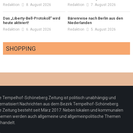
Redaktion
8. August 2026
Redaktion
7. August 2026
Das „Liberty-Bell-Protokoll“ wird
Bärenreise nach Berlin aus den
heute aktiviert!
Niederlanden
Redaktion
6. August 2026
Redaktion
5. August 2026
SHOPPING
Optiker – fit für die Sonnenfinsternis!
Redaktion
23. Juli 2026
Pepe Jeans London mit Summer Sale und
e Tempelhof-Schöneberg Zeitung ist politisch unabhängig und
neuer Kollektion
ematisiert Nachrichten aus dem Bezirk Tempelhof-Schöneberg.
Woher kommt der Honig? – Neue EU-
Redaktion
19. Juli 2026
e Zeitung besteht seit März 2017. Neben lokalen und kommunalen
Regeln gelten 14. Juni
emen werden auch allgemeine und allgemeinpolitische Themen
handelt.
Sommermärchen 2026: Frittenwerk bringt
Redaktion
13. Juni 2026
drei neue Specials zur Fußball-WM