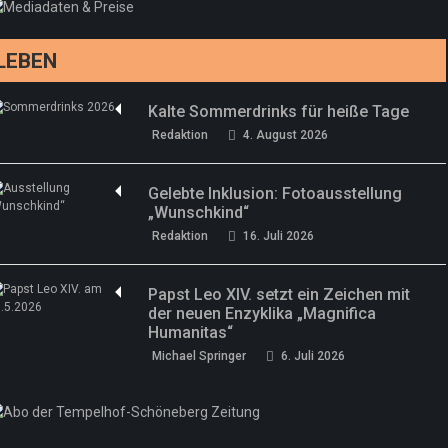
Redaktion
13. Juni 2026
LEBEN
Kalte Sommerdrinks für heiße Tage
Redaktion
4. August 2026
Gelebte Inklusion: Fotoausstellung
„Wunschkind“
Redaktion
16. Juli 2026
Papst Leo XIV. setzt ein Zeichen mit
der neuen Enzyklika „Magnifica
Humanitas“
Michael Springer
6. Juli 2026