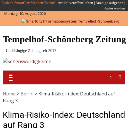
Skip
Einfach.SmartCity.Machen:Berlin!
-
Artikel veröffentlichen
|
Anzeige aufgeben |
Autor werden
to
Montag, 10. August 2026
content
Tempelhof-Schöneberg Zeitung
Unabhängige Zeitung seit 2017
Home
>
Berlin
>
Klima-Risiko-Index: Deutschland auf
Rang 3
Klima-Risiko-Index: Deutschland
auf Rang 3