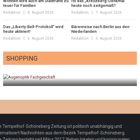
Wohnen wird auch am Stadtrand zu
Ist das „Kreuzberg-Denkmal“
teuer für Familien
heute noch zeitgemäß?
Redaktion
8. August 2026
Redaktion
7. August 2026
Das „Liberty-Bell-Protokoll“ wird
Bärenreise nach Berlin aus den
heute aktiviert!
Niederlanden
Redaktion
6. August 2026
Redaktion
5. August 2026
SHOPPING
gt
Optiker – fit für die Sonnenfinsternis!
Redaktion
23. Juli 2026
e Tempelhof-Schöneberg Zeitung ist politisch unabhängig und
ematisiert Nachrichten aus dem Bezirk Tempelhof-Schöneberg.
e Zeitung besteht seit März 2017. Neben lokalen und kommunalen