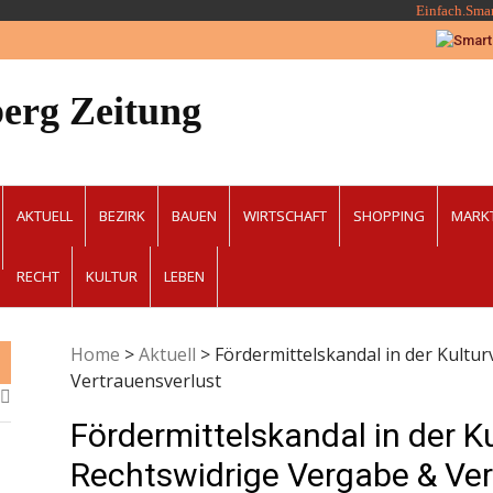
Einfach.Sma
erg Zeitung
AKTUELL
BEZIRK
BAUEN
WIRTSCHAFT
SHOPPING
MARK
RECHT
KULTUR
LEBEN
Home
>
Aktuell
>
Fördermittelskandal in der Kultu
Vertrauensverlust
Fördermittelskandal in der 
Rechtswidrige Vergabe & Ver