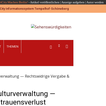
rtCity.Machen:Berlin!
-
Artikel veröffentlichen
|
Anzeige aufgeben |
Autor werden
T
THEMEN
rverwaltung — Rechtswidrige Vergabe &
Kulturverwaltung —
trauensverlust