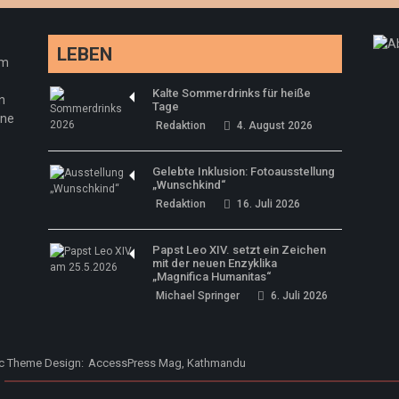
LEBEN
em
Kalte Sommerdrinks für heiße
n
Tage
ine
Redaktion
4. August 2026
Gelebte Inklusion: Fotoausstellung
„Wunschkind“
Redaktion
16. Juli 2026
Papst Leo XIV. setzt ein Zeichen
mit der neuen Enzyklika
„Magnifica Humanitas“
Michael Springer
6. Juli 2026
ic Theme Design:
AccessPress Mag, Kathmandu