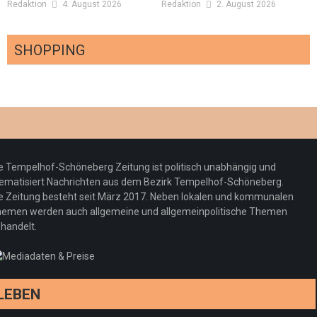
Redaktion
4. August 2026
Redaktion
2. August 2026
SHOPPING
Optiker – fit für die Sonnenfinsternis!
Redaktion
23. Juli 2026
Pepe Jeans London mit Summer Sale und
e Tempelhof-Schöneberg Zeitung ist politisch unabhängig und
neuer Kollektion
ematisiert Nachrichten aus dem Bezirk Tempelhof-Schöneberg.
Woher kommt der Honig? – Neue EU-
Redaktion
19. Juli 2026
e Zeitung besteht seit März 2017. Neben lokalen und kommunalen
Regeln gelten 14. Juni
emen werden auch allgemeine und allgemeinpolitische Themen
handelt.
Sommermärchen 2026: Frittenwerk bringt
Redaktion
13. Juni 2026
drei neue Specials zur Fußball-WM
Redaktion
13. Juni 2026
LEBEN