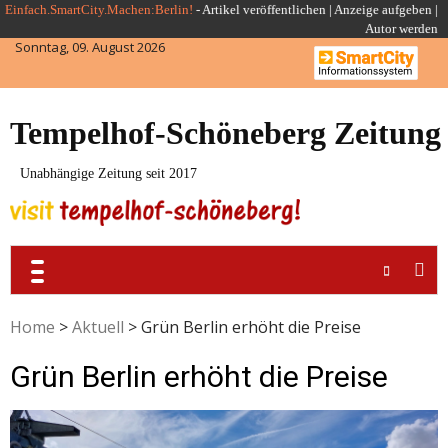
Skip
Einfach.SmartCity.Machen:Berlin!
-
Artikel veröffentlichen
|
Anzeige aufgeben |
Autor werden
to
Sonntag, 09. August 2026
content
Tempelhof-Schöneberg Zeitung
Unabhängige Zeitung seit 2017
Home
>
Aktuell
>
Grün Berlin erhöht die Preise
Grün Berlin erhöht die Preise