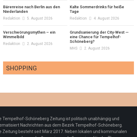
Bärenreise nach Berlin aus den
Kalte Sommerdrinks für heiße
Niederlanden
Tage
Redaktion
5. August 2026
Redaktion
4. August 2026
Verschwörungsmythen – ein
Grundsanierung der City-West —
Wimmelbild
eine Chance für Tempelhof-
Schöneberg?
Redaktion
2. August 2026
MHS
2. August 2026
SHOPPING
Optiker – fit für die Sonnenfinsternis!
Redaktion
23. Juli 2026
Pepe Jeans London mit Summer Sale und
e Tempelhof-Schöneberg Zeitung ist politisch unabhängig und
neuer Kollektion
ematisiert Nachrichten aus dem Bezirk Tempelhof-Schöneberg.
Woher kommt der Honig? – Neue EU-
Redaktion
19. Juli 2026
e Zeitung besteht seit März 2017. Neben lokalen und kommunalen