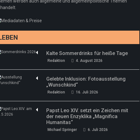
Regeln gelten 14. Juni
emen werden auch allgemeine und allgemeinpolitische Themen
handelt.
Sommermärchen 2026: Frittenwerk bringt
Redaktion
13. Juni 2026
drei neue Specials zur Fußball-WM
Redaktion
13. Juni 2026
LEBEN
Kalte Sommerdrinks für heiße Tage
Redaktion
4. August 2026
Gelebte Inklusion: Fotoausstellung
„Wunschkind“
Redaktion
16. Juli 2026
Papst Leo XIV. setzt ein Zeichen mit
der neuen Enzyklika „Magnifica
Humanitas“
Michael Springer
6. Juli 2026