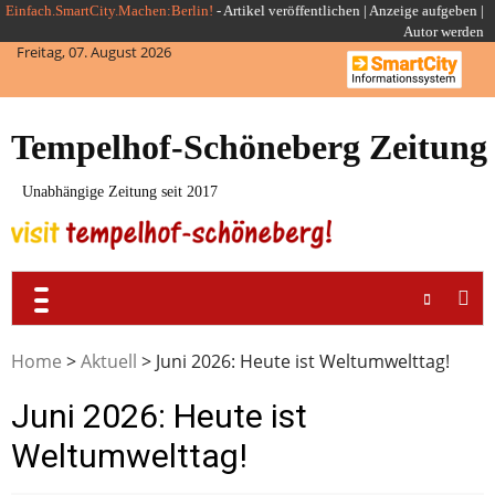
Skip
Einfach.SmartCity.Machen:Berlin!
-
Artikel veröffentlichen
|
Anzeige aufgeben |
Autor werden
to
Freitag, 07. August 2026
content
Tempelhof-Schöneberg Zeitung
Unabhängige Zeitung seit 2017
Home
>
Aktuell
>
Juni 2026: Heute ist Weltumwelttag!
Juni 2026: Heute ist
Weltumwelttag!