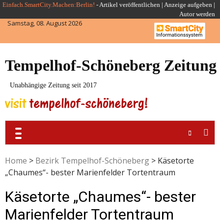
Skip
Einfach.SmartCity.Machen:Berlin!
-
Artikel veröffentlichen
|
Anzeige aufgeben |
Autor werden
to
Samstag, 08. August 2026
content
Tempelhof-Schöneberg Zeitung
Unabhängige Zeitung seit 2017
Home
>
Bezirk Tempelhof-Schöneberg
>
Käsetorte
„Chaumes“- bester Marienfelder Tortentraum
Käsetorte „Chaumes“- bester
Marienfelder Tortentraum