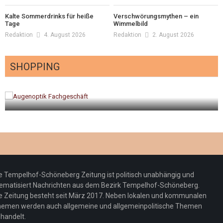
Kalte Sommerdrinks für heiße
Verschwörungsmythen – ein
Tage
Wimmelbild
Redaktion
4. August 2026
Redaktion
2. August 2026
SHOPPING
gt
Optiker – fit für die Sonnenfinsternis!
Redaktion
23. Juli 2026
e Tempelhof-Schöneberg Zeitung ist politisch unabhängig und
ematisiert Nachrichten aus dem Bezirk Tempelhof-Schöneberg.
e Zeitung besteht seit März 2017. Neben lokalen und kommunalen
emen werden auch allgemeine und allgemeinpolitische Themen
handelt.