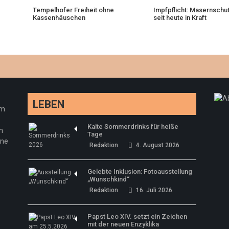
Tempelhofer Freiheit ohne
Impfpflicht: Masernschu
Kassenhäuschen
seit heute in Kraft
LEBEN
em
Kalte Sommerdrinks für heiße
n
Tage
ine
Redaktion
4. August 2026
Gelebte Inklusion: Fotoausstellung
„Wunschkind“
Redaktion
16. Juli 2026
Papst Leo XIV. setzt ein Zeichen
mit der neuen Enzyklika