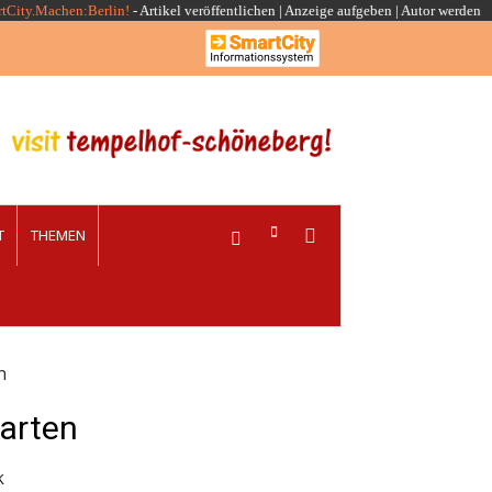
rtCity.Machen:Berlin!
-
Artikel veröffentlichen
|
Anzeige aufgeben |
Autor werden
T
THEMEN
n
Garten