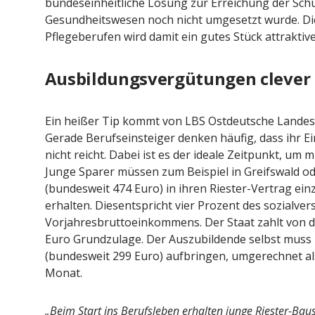
bundeseinheitliche Lösung zur Erreichung der Schul
Gesundheitswesen noch nicht umgesetzt wurde. Di
Pflegeberufen wird damit ein gutes Stück attraktive
Ausbildungsvergütungen clever
Ein heißer Tip kommt von LBS Ostdeutsche Landes
Gerade Berufseinsteiger denken häufig, dass ihr E
nicht reicht. Dabei ist es der ideale Zeitpunkt, u
Junge Sparer müssen zum Beispiel in Greifswald ode
(bundesweit 474 Euro) in ihren Riester-Vertrag ein
erhalten. Diesentspricht vier Prozent des sozialver
Vorjahresbruttoeinkommens. Der Staat zahlt von 
Euro Grundzulage. Der Auszubildende selbst muss l
(bundesweit 299 Euro) aufbringen, umgerechnet al
Monat.
„Beim Start ins Berufsleben erhalten junge Riester-Bau