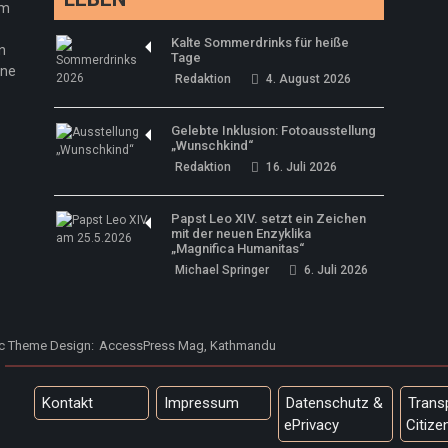
em
Kalte Sommerdrinks für heiße
n
Tage
ine
Redaktion
4. August 2026
Gelebte Inklusion: Fotoausstellung
„Wunschkind“
Redaktion
16. Juli 2026
Papst Leo XIV. setzt ein Zeichen
mit der neuen Enzyklika
„Magnifica Humanitas“
Michael Springer
6. Juli 2026
ic Theme Design:
AccessPress Mag, Kathmandu
Kontakt
Impressum
Datenschutz &
Trans
ePrivacy
Citize