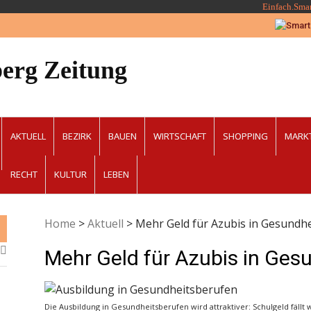
Einfach.Sma
erg Zeitung
AKTUELL
BEZIRK
BAUEN
WIRTSCHAFT
SHOPPING
MARK
RECHT
KULTUR
LEBEN
Home
>
Aktuell
>
Mehr Geld für Azubis in Gesundh
Mehr Geld für Azubis in Ges
Die Ausbildung in Gesundheitsberufen wird attraktiver: Schulgeld fällt 