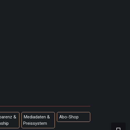
parenz &
Mediadaten &
Abo-Shop
nship
Preissystem