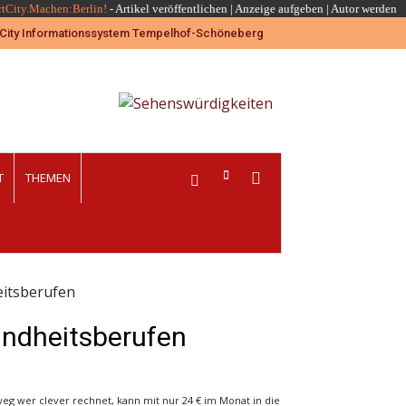
rtCity.Machen:Berlin!
-
Artikel veröffentlichen
|
Anzeige aufgeben |
Autor werden
T
THEMEN
eitsberufen
undheitsberufen
weg wer clever rechnet, kann mit nur 24 € im Monat in die