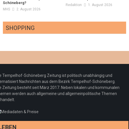
Schöneberg?
Redaktion
1. August 2026
MHS
2. August 2026
SHOPPING
Optiker – fit für die Sonnenfinsternis!
Redaktion
23. Juli 2026
Pepe Jeans London mit Summer Sale und
e Tempelhof-Schöneberg Zeitung ist politisch unabhängig und
neuer Kollektion
ematisiert Nachrichten aus dem Bezirk Tempelhof-Schöneberg.
Woher kommt der Honig? – Neue EU-
Redaktion
19. Juli 2026
e Zeitung besteht seit März 2017. Neben lokalen und kommunalen
Regeln gelten 14. Juni
emen werden auch allgemeine und allgemeinpolitische Themen
handelt.
Sommermärchen 2026: Frittenwerk bringt
Redaktion
13. Juni 2026
drei neue Specials zur Fußball-WM
Redaktion
13. Juni 2026
LEBEN