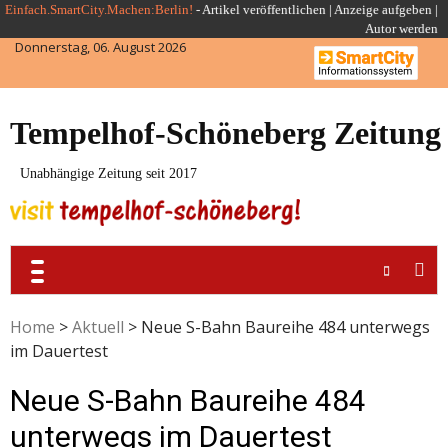
Skip
Einfach.SmartCity.Machen:Berlin!
-
Artikel veröffentlichen
|
Anzeige aufgeben |
Autor werden
to
Donnerstag, 06. August 2026
content
Tempelhof-Schöneberg Zeitung
Unabhängige Zeitung seit 2017
Home
>
Aktuell
>
Neue S-Bahn Baureihe 484 unterwegs
im Dauertest
Neue S-Bahn Baureihe 484
unterwegs im Dauertest