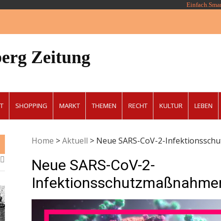
Einfach.Sma
erg Zeitung
T
SHOPPING
MARKT
THEMEN
RECHT
KULTUR
LEBEN
Home
>
Aktuell
>
Neue SARS-CoV-2-Infektionssc
Neue SARS-CoV-2-
Infektionsschutzmaßnahme