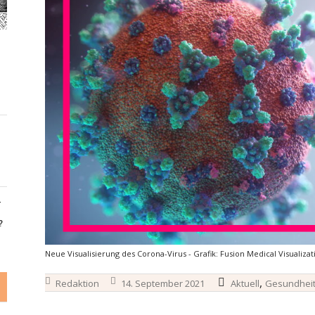
-
?
Neue Visualisierung des Corona-Virus - Grafik: Fusion Medical Visualizat
,
Redaktion
14. September 2021
Aktuell
Gesundhei