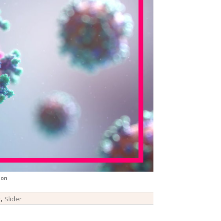
ion
,
t
Slider