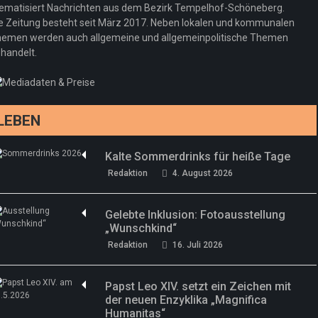
neuer Kollektion
ematisiert Nachrichten aus dem Bezirk Tempelhof-Schöneberg.
Woher kommt der Honig? – Neue EU-
Redaktion
19. Juli 2026
e Zeitung besteht seit März 2017. Neben lokalen und kommunalen
Regeln gelten 14. Juni
emen werden auch allgemeine und allgemeinpolitische Themen
handelt.
Sommermärchen 2026: Frittenwerk bringt
Redaktion
13. Juni 2026
drei neue Specials zur Fußball-WM
Redaktion
13. Juni 2026
LEBEN
Kalte Sommerdrinks für heiße Tage
Redaktion
4. August 2026
Gelebte Inklusion: Fotoausstellung
„Wunschkind“
Redaktion
16. Juli 2026
Papst Leo XIV. setzt ein Zeichen mit
der neuen Enzyklika „Magnifica
Humanitas“