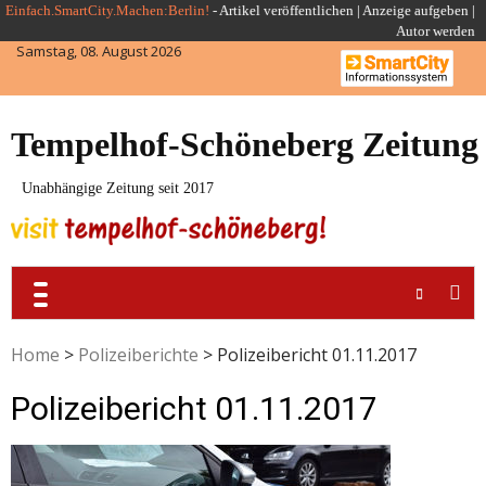
Skip
Einfach.SmartCity.Machen:Berlin!
-
Artikel veröffentlichen
|
Anzeige aufgeben |
Autor werden
to
Samstag, 08. August 2026
content
Tempelhof-Schöneberg Zeitung
Unabhängige Zeitung seit 2017
Home
>
Polizeiberichte
>
Polizeibericht 01.11.2017
Polizeibericht 01.11.2017