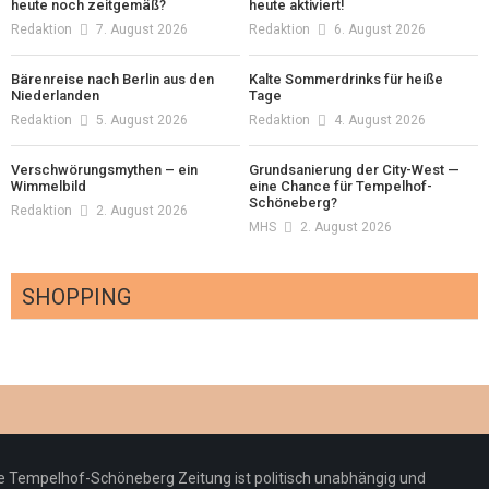
heute noch zeitgemäß?
heute aktiviert!
Redaktion
7. August 2026
Redaktion
6. August 2026
Bärenreise nach Berlin aus den
Kalte Sommerdrinks für heiße
Niederlanden
Tage
Redaktion
5. August 2026
Redaktion
4. August 2026
Verschwörungsmythen – ein
Grundsanierung der City-West —
Wimmelbild
eine Chance für Tempelhof-
Schöneberg?
Redaktion
2. August 2026
MHS
2. August 2026
SHOPPING
Optiker – fit für die Sonnenfinsternis!
Redaktion
23. Juli 2026
Pepe Jeans London mit Summer Sale und
e Tempelhof-Schöneberg Zeitung ist politisch unabhängig und