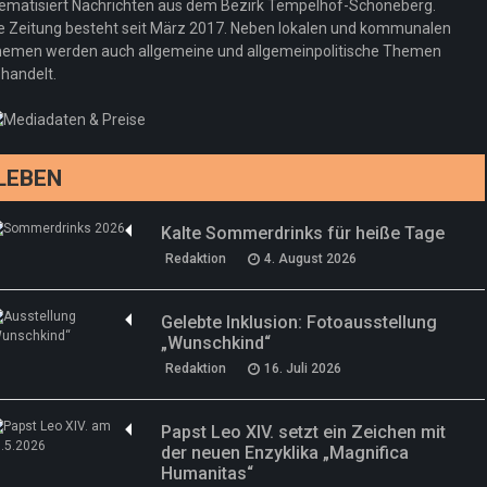
ematisiert Nachrichten aus dem Bezirk Tempelhof-Schöneberg.
Woher kommt der Honig? – Neue EU-
Redaktion
19. Juli 2026
e Zeitung besteht seit März 2017. Neben lokalen und kommunalen
Regeln gelten 14. Juni
emen werden auch allgemeine und allgemeinpolitische Themen
handelt.
Sommermärchen 2026: Frittenwerk bringt
Redaktion
13. Juni 2026
drei neue Specials zur Fußball-WM
Redaktion
13. Juni 2026
LEBEN
Kalte Sommerdrinks für heiße Tage
Redaktion
4. August 2026
Gelebte Inklusion: Fotoausstellung
„Wunschkind“
Redaktion
16. Juli 2026
Papst Leo XIV. setzt ein Zeichen mit
der neuen Enzyklika „Magnifica
Humanitas“