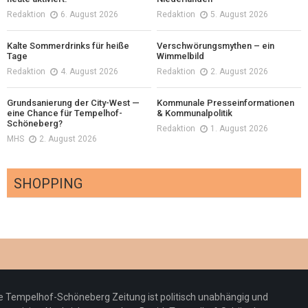
Redaktion
6. August 2026
Redaktion
5. August 2026
Kalte Sommerdrinks für heiße
Verschwörungsmythen – ein
Tage
Wimmelbild
Redaktion
4. August 2026
Redaktion
2. August 2026
Grundsanierung der City-West —
Kommunale Presseinformationen
eine Chance für Tempelhof-
& Kommunalpolitik
Schöneberg?
Redaktion
1. August 2026
MHS
2. August 2026
SHOPPING
Optiker – fit für die Sonnenfinsternis!
Redaktion
23. Juli 2026
Pepe Jeans London mit Summer Sale und
e Tempelhof-Schöneberg Zeitung ist politisch unabhängig und
neuer Kollektion