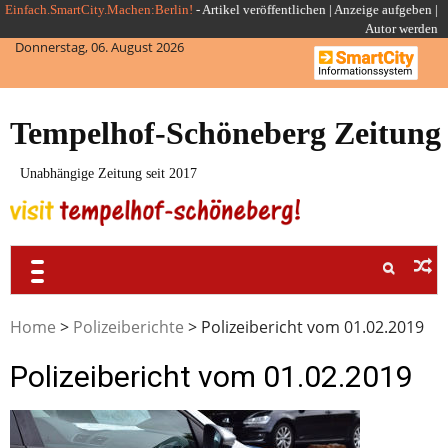
Skip
Einfach.SmartCity.Machen:Berlin!
-
Artikel veröffentlichen
|
Anzeige aufgeben |
Autor werden
to
Donnerstag, 06. August 2026
content
Tempelhof-Schöneberg Zeitung
Unabhängige Zeitung seit 2017
Home
>
Polizeiberichte
>
Polizeibericht vom 01.02.2019
Polizeibericht vom 01.02.2019