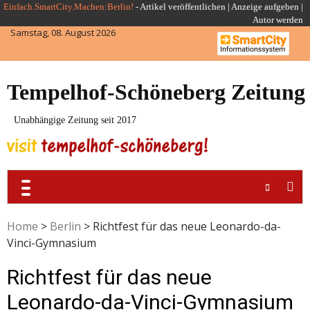
Skip
Einfach.SmartCity.Machen:Berlin!
-
Artikel veröffentlichen
|
Anzeige aufgeben |
Autor werden
to
Samstag, 08. August 2026
content
Tempelhof-Schöneberg Zeitung
Unabhängige Zeitung seit 2017
Home
>
Berlin
>
Richtfest für das neue Leonardo-da-
Vinci-Gymnasium
Richtfest für das neue
Leonardo-da-Vinci-Gymnasium