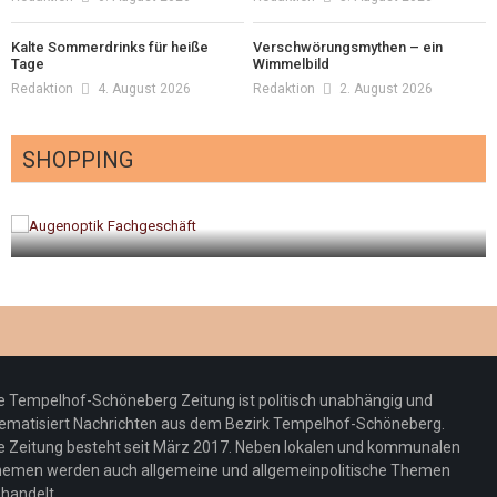
Kalte Sommerdrinks für heiße
Verschwörungsmythen – ein
Tage
Wimmelbild
Redaktion
4. August 2026
Redaktion
2. August 2026
SHOPPING
gt
Optiker – fit für die Sonnenfinsternis!
Redaktion
23. Juli 2026
e Tempelhof-Schöneberg Zeitung ist politisch unabhängig und
ematisiert Nachrichten aus dem Bezirk Tempelhof-Schöneberg.
e Zeitung besteht seit März 2017. Neben lokalen und kommunalen
emen werden auch allgemeine und allgemeinpolitische Themen
handelt.