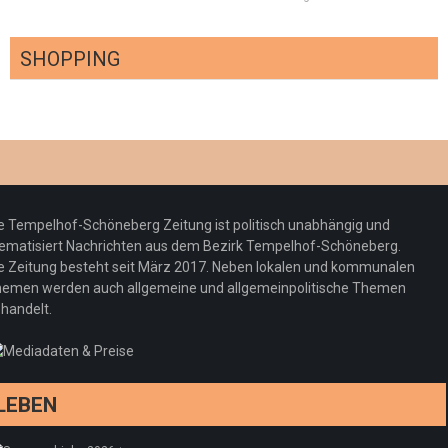
SHOPPING
Optiker – fit für die Sonnenfinsternis!
Redaktion
23. Juli 2026
Pepe Jeans London mit Summer Sale und
e Tempelhof-Schöneberg Zeitung ist politisch unabhängig und
neuer Kollektion
ematisiert Nachrichten aus dem Bezirk Tempelhof-Schöneberg.
Woher kommt der Honig? – Neue EU-
Redaktion
19. Juli 2026
e Zeitung besteht seit März 2017. Neben lokalen und kommunalen
Regeln gelten 14. Juni
emen werden auch allgemeine und allgemeinpolitische Themen
handelt.
Sommermärchen 2026: Frittenwerk bringt
Redaktion
13. Juni 2026
drei neue Specials zur Fußball-WM
Redaktion
13. Juni 2026
LEBEN