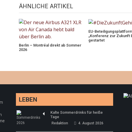
ÄHNLICHE ARTIKEL
EU-Beteiligungsplattform
„Konferenz zur Zukunft 
gestartet
Berlin – Montréal direkt ab Sommer
2026
LEBEN
em
Kalte Sommerdrinks für heiße
n
Tage
ine
Redaktion
4. August 2026