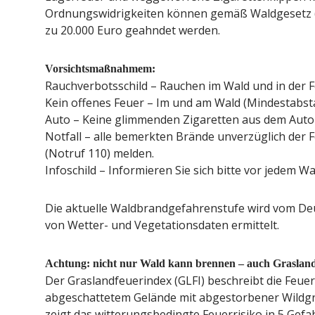
Ordnungswidrigkeiten können gemäß Waldgesetz (Vo
zu 20.000 Euro geahndet werden.
Vorsichtsmaßnahmem:
Rauchverbotsschild – Rauchen im Wald und in der Fe
Kein offenes Feuer – Im und am Wald (Mindestabst
Auto – Keine glimmenden Zigaretten aus dem Auto
Notfall – alle bemerkten Brände unverzüglich der F
(Notruf 110) melden.
Infoschild – Informieren Sie sich bitte vor jedem Wa
Die aktuelle Waldbrandgefahrenstufe wird vom De
von Wetter- und Vegetationsdaten ermittelt.
Achtung: nicht nur Wald kann brennen – auch Graslan
Der Graslandfeuerindex (GLFI) beschreibt die Feue
abgeschattetem Gelände mit abgestorbener Wildg
zeigt das witterungsbedingte Feuerrisiko in 5 Gefah