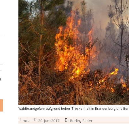
-
?
Waldbrandgefahr aufgrund hoher Trockenheit in Brandenburg und Berli
,
m/s
20. Juni 2017
Berlin
Slider