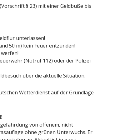
rschrift § 23) mit einer Geldbuße bis
ldflur unterlassen!
and 50 m) kein Feuer entzünden!
 werfen!
euerwehr (Notruf 112) oder der Polizei
ldbesuch über die aktuelle Situation.
utschen Wetterdienst auf der Grundlage
d!
rgefährdung von offenem, nicht
rasauflage ohne grünen Unterwuchs. Er
renstufen an. Aktuell ist in ganz