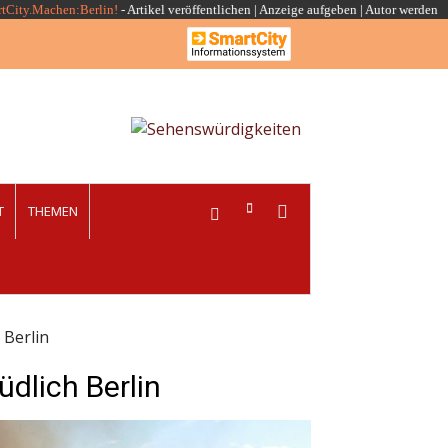
rtCity.Machen:Berlin!
-
Artikel veröffentlichen
|
Anzeige aufgeben |
Autor werden
T
THEMEN
 Berlin
dlich Berlin