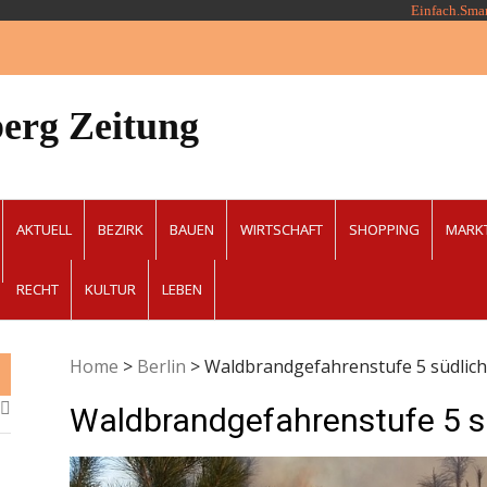
Einfach.Sma
erg Zeitung
AKTUELL
BEZIRK
BAUEN
WIRTSCHAFT
SHOPPING
MARK
RECHT
KULTUR
LEBEN
Home
>
Berlin
>
Waldbrandgefahrenstufe 5 südlich
Waldbrandgefahrenstufe 5 sü