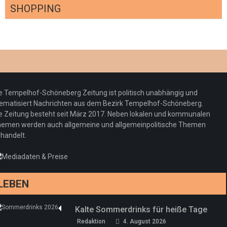
SHOPPING
Optiker – fit für die Sonnenfinsternis!
Redaktion
23. Juli 2026
Pepe Jeans London mit Summer Sale und
e Tempelhof-Schöneberg Zeitung ist politisch unabhängig und
neuer Kollektion
ematisiert Nachrichten aus dem Bezirk Tempelhof-Schöneberg.
Woher kommt der Honig? – Neue EU-
Redaktion
19. Juli 2026
e Zeitung besteht seit März 2017. Neben lokalen und kommunalen
Regeln gelten 14. Juni
emen werden auch allgemeine und allgemeinpolitische Themen
handelt.
Sommermärchen 2026: Frittenwerk bringt
Redaktion
13. Juni 2026
drei neue Specials zur Fußball-WM
Redaktion
13. Juni 2026
LEBEN
Kalte Sommerdrinks für heiße Tage
Redaktion
4. August 2026