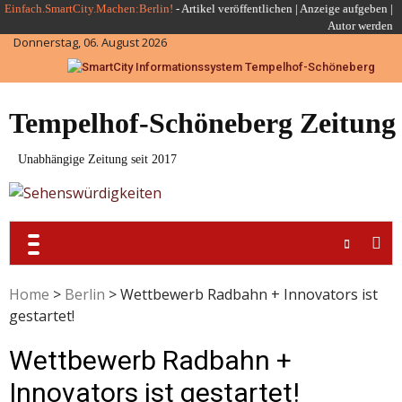
Skip
Einfach.SmartCity.Machen:Berlin!
-
Artikel veröffentlichen
|
Anzeige aufgeben |
Autor werden
to
Donnerstag, 06. August 2026
content
Tempelhof-Schöneberg Zeitung
Unabhängige Zeitung seit 2017
Home
>
Berlin
>
Wettbewerb Radbahn + Innovators ist
gestartet!
Wettbewerb Radbahn +
Innovators ist gestartet!