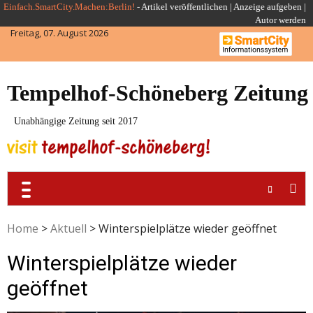
Skip
Einfach.SmartCity.Machen:Berlin!
-
Artikel veröffentlichen
|
Anzeige aufgeben |
Autor werden
to
Freitag, 07. August 2026
content
Tempelhof-Schöneberg Zeitung
Unabhängige Zeitung seit 2017
Home
>
Aktuell
>
Winterspielplätze wieder geöffnet
Winterspielplätze wieder
geöffnet