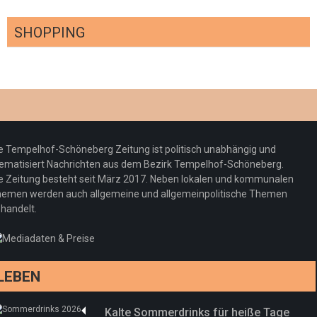
SHOPPING
Optiker – fit für die Sonnenfinsternis!
Redaktion
23. Juli 2026
Pepe Jeans London mit Summer Sale und
e Tempelhof-Schöneberg Zeitung ist politisch unabhängig und
neuer Kollektion
ematisiert Nachrichten aus dem Bezirk Tempelhof-Schöneberg.
Woher kommt der Honig? – Neue EU-
Redaktion
19. Juli 2026
e Zeitung besteht seit März 2017. Neben lokalen und kommunalen
Regeln gelten 14. Juni
emen werden auch allgemeine und allgemeinpolitische Themen
handelt.
Sommermärchen 2026: Frittenwerk bringt
Redaktion
13. Juni 2026
drei neue Specials zur Fußball-WM
Redaktion
13. Juni 2026
LEBEN
Kalte Sommerdrinks für heiße Tage