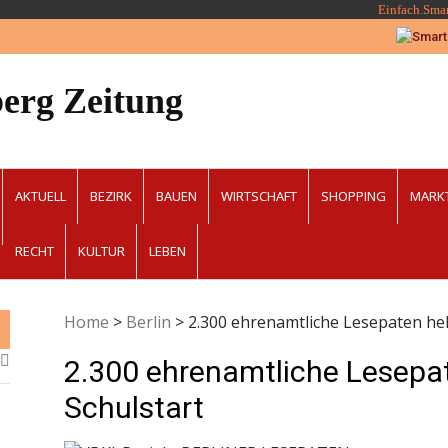
Einfach.Sma
erg Zeitung
AKTUELL
BEZIRK
BAUEN
WIRTSCHAFT
SHOPPING
MARK
RECHT
KULTUR
LEBEN
Home
>
Berlin
>
2.300 ehrenamtliche Lesepaten hel
2.300 ehrenamtliche Lesepa
Schulstart