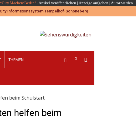
rtCity.Machen:Berlin!
-
Artikel veröffentlichen
|
Anzeige aufgeben |
Autor werden
T
THEMEN
fen beim Schulstart
ten helfen beim