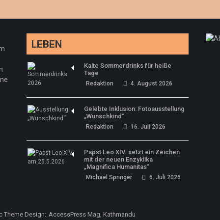
LEBEN
em
Kalte Sommerdrinks für heiße
n
Tage
ine
Redaktion
4. August 2026
Gelebte Inklusion: Fotoausstellung
„Wunschkind“
Redaktion
16. Juli 2026
Papst Leo XIV. setzt ein Zeichen
mit der neuen Enzyklika
„Magnifica Humanitas“
Michael Springer
6. Juli 2026
ic Theme Design:
AccessPress Mag, Kathmandu