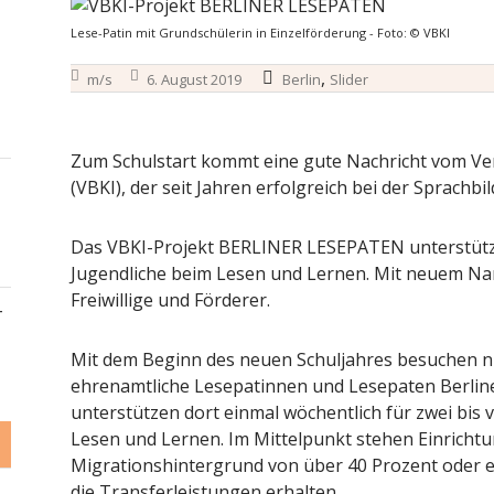
Lese-Patin mit Grundschülerin in Einzelförderung - Foto: © VBKI
,
m/s
6. August 2019
Berlin
Slider
Zum Schulstart kommt eine gute Nachricht vom Vere
(VBKI), der seit Jahren erfolgreich bei der Sprachb
Das VBKI-Projekt BERLINER LESEPATEN unterstützt 
Jugendliche beim Lesen und Lernen. Mit neuem Na
Freiwillige und Förderer.
–
Mit dem Beginn des neuen Schuljahres besuchen ni
ehrenamtliche Lesepatinnen und Lesepaten Berline
unterstützen dort einmal wöchentlich für zwei bis 
Lesen und Lernen. Im Mittelpunkt stehen Einrichtu
Migrationshintergrund von über 40 Prozent oder e
die Transferleistungen erhalten.