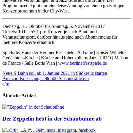
innovative Verbindungen und Jazz-Stile auf die Bühne. Der
Programmzettel gibt nur eine leise Ahnung von einen großartigen
Konzertproramnm in der City-West.
Dienstag, 31. Oktober bis Sonntag, 5. November 2017
Tickets: 10 bis 55 € pro Konzert je nach Band und
Veranstaltungsort, darüber hinaus sind auch Abonnements für
mehrere Konzerte erhältlich
Spielorte: Haus der Berliner Festspiele | A-Trane | Kaiser-Wilhelm-
Gedächtnis-Kirche | Kirche am Hohenzollernplatz | LIDO | Maison
de France / Salle Boris Vian |
www.berlinerfestspiele.de
Beitragsnavigation
Neue S-Bahn soll ab 1. Januar 2021 in Südkreuz starten
Amazon Brieselang stellt 500 Saisonkräfte ein
a/m
Ähnliche Artikel
Der Zeppelin hebt in der Schaubühne ab