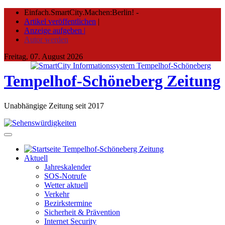
Skip
Einfach.SmartCity.Machen:Berlin!
-
to
Artikel veröffentlichen
|
content
Anzeige aufgeben |
Autor werden
Freitag, 07. August 2026
Tempelhof-Schöneberg Zeitung
Unabhängige Zeitung seit 2017
Aktuell
Jahreskalender
SOS-Notrufe
Wetter aktuell
Verkehr
Bezirkstermine
Sicherheit & Prävention
Internet Security