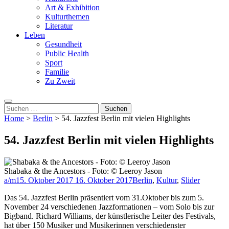
Art & Exhibition
Kulturthemen
Literatur
Leben
Gesundheit
Public Health
Sport
Familie
Zu Zweit
Suchen
nach:
Home
>
Berlin
>
54. Jazzfest Berlin mit vielen Highlights
54. Jazzfest Berlin mit vielen Highlights
Shabaka & the Ancestors - Foto: © Leeroy Jason
a/m
15. Oktober 2017
16. Oktober 2017
Berlin
,
Kultur
,
Slider
Das 54. Jazzfest Berlin präsentiert vom 31.Oktober bis zum 5.
November 24 verschiedenen Jazzformationen – vom Solo bis zur
Bigband. Richard Williams, der künstlerische Leiter des Festivals,
hat über 150 Musiker und Musikerinnen verschiedenster