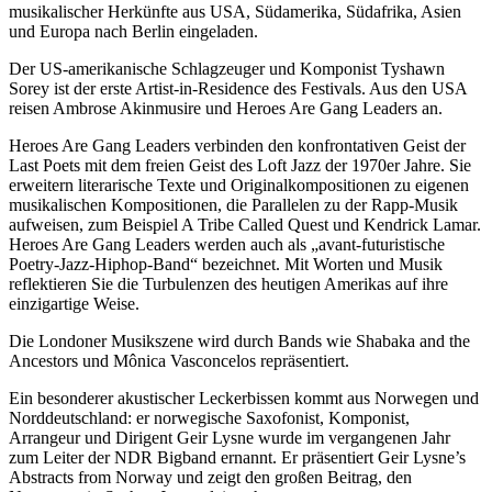
musikalischer Herkünfte aus USA, Südamerika, Südafrika, Asien
und Europa nach Berlin eingeladen.
Der US-amerikanische Schlagzeuger und Komponist Tyshawn
Sorey ist der erste Artist-in-Residence des Festivals. Aus den USA
reisen Ambrose Akinmusire und Heroes Are Gang Leaders an.
Heroes Are Gang Leaders verbinden den konfrontativen Geist der
Last Poets mit dem freien Geist des Loft Jazz der 1970er Jahre. Sie
erweitern literarische Texte und Originalkompositionen zu eigenen
musikalischen Kompositionen, die Parallelen zu der Rapp-Musik
aufweisen, zum Beispiel A Tribe Called Quest und Kendrick Lamar.
Heroes Are Gang Leaders werden auch als „avant-futuristische
Poetry-Jazz-Hiphop-Band“ bezeichnet. Mit Worten und Musik
reflektieren Sie die Turbulenzen des heutigen Amerikas auf ihre
einzigartige Weise.
Die Londoner Musikszene wird durch Bands wie Shabaka and the
Ancestors und Mônica Vasconcelos repräsentiert.
Ein besonderer akustischer Leckerbissen kommt aus Norwegen und
Norddeutschland: er norwegische Saxofonist, Komponist,
Arrangeur und Dirigent Geir Lysne wurde im vergangenen Jahr
zum Leiter der NDR Bigband ernannt. Er präsentiert Geir Lysne’s
Abstracts from Norway und zeigt den großen Beitrag, den