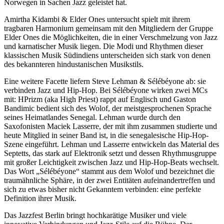
Norwegen in Sachen Jazz geleistet hat.
Amirtha Kidambi & Elder Ones untersucht spielt mit ihrem
tragbaren Harmonium gemeinsam mit den Mitgliedern der Gruppe
Elder Ones die Möglichkeiten, die in einer Verschmelzung von Jazz
und karnatischer Musik liegen. Die Modi und Rhythmen dieser
klassischen Musik Südindiens unterscheiden sich stark von denen
des bekannteren hindustanischen Musikstils.
Eine weitere Facette liefern Steve Lehman & Sélébéyone ab: sie
verbinden Jazz und Hip-Hop. Bei Sélébéyone wirken zwei MCs
mit: HPrizm (aka High Priest) rappt auf Englisch und Gaston
Bandimic bedient sich des Wolof, der meistgesprochenen Sprache
seines Heimatlandes Senegal. Lehman wurde durch den
Saxofonisten Maciek Lasserre, der mit ihm zusammen studierte und
heute Mitglied in seiner Band ist, in die senegalesische Hip-Hop-
Szene eingeführt. Lehman und Lasserre entwickeln das Material des
Septetts, das stark auf Elektronik setzt und dessen Rhythmusgruppe
mit großer Leichtigkeit zwischen Jazz und Hip-Hop-Beats wechselt.
Das Wort „Sélébéyone“ stammt aus dem Wolof und bezeichnet die
traumähnliche Sphäre, in der zwei Entitäten aufeinandertreffen und
sich zu etwas bisher nicht Gekanntem verbinden: eine perfekte
Definition ihrer Musik.
Das Jazzfest Berlin bringt hochkarätige Musiker und viele