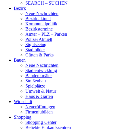
SEARCH – SUCHEN
Bezirk
Neue Nachrichten
Bezirk aktuell
Kommunalpolitik
Bezirkstermine
Ämter – PLZ – Parken
Polizei Aktuell
Sightseeing
Stadtbilder
Gärten & Parks
Bauen
Neue Nachrichten
Stadtentwicklung
Baudenkmäler
Straßenbau
Spielplätze
Umwelt & Natur
Haus & Garten
Wirtschaft
Neueröffnungen
Firmenjubiläen
Shopping
Shopping-Center
Beliebte Einkaufszentren