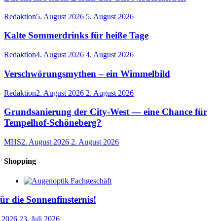
Redaktion
5. August 2026
5. August 2026
Kalte Sommerdrinks für heiße Tage
Redaktion
4. August 2026
4. August 2026
Verschwörungsmythen – ein Wimmelbild
Redaktion
2. August 2026
2. August 2026
Grundsanierung der City-West — eine Chance für
Tempelhof-Schöneberg?
MHS
2. August 2026
2. August 2026
Shopping
für die Sonnenfinsternis!
i 2026
23. Juli 2026