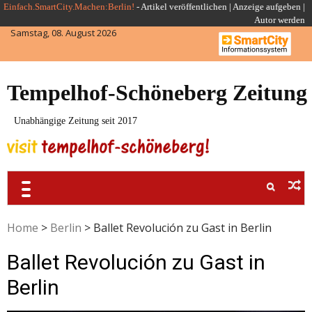
Skip
Einfach.SmartCity.Machen:Berlin!
-
Artikel veröffentlichen
|
Anzeige aufgeben |
Autor werden
to
Samstag, 08. August 2026
content
Tempelhof-Schöneberg Zeitung
Unabhängige Zeitung seit 2017
Home
>
Berlin
>
Ballet Revolución zu Gast in Berlin
Ballet Revolución zu Gast in
Berlin