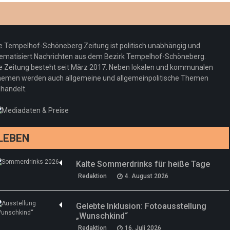
Optiker – fit für die Sonnenfinsternis!
Redaktion
23. Juli 2026
Pepe Jeans London mit Summer Sale und
e Tempelhof-Schöneberg Zeitung ist politisch unabhängig und
neuer Kollektion
ematisiert Nachrichten aus dem Bezirk Tempelhof-Schöneberg.
Woher kommt der Honig? – Neue EU-
Redaktion
19. Juli 2026
e Zeitung besteht seit März 2017. Neben lokalen und kommunalen
Regeln gelten 14. Juni
emen werden auch allgemeine und allgemeinpolitische Themen
handelt.
Sommermärchen 2026: Frittenwerk bringt
Redaktion
13. Juni 2026
drei neue Specials zur Fußball-WM
Redaktion
13. Juni 2026
LEBEN
Kalte Sommerdrinks für heiße Tage
Redaktion
4. August 2026
Gelebte Inklusion: Fotoausstellung
„Wunschkind“
Redaktion
16. Juli 2026