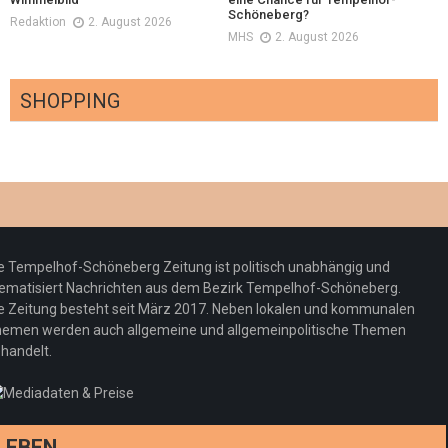
Schöneberg?
Redaktion
2. August 2026
MHS
2. August 2026
SHOPPING
Optiker – fit für die Sonnenfinsternis!
Redaktion
23. Juli 2026
Pepe Jeans London mit Summer Sale und
e Tempelhof-Schöneberg Zeitung ist politisch unabhängig und
neuer Kollektion
ematisiert Nachrichten aus dem Bezirk Tempelhof-Schöneberg.
Woher kommt der Honig? – Neue EU-
Redaktion
19. Juli 2026
e Zeitung besteht seit März 2017. Neben lokalen und kommunalen
Regeln gelten 14. Juni
emen werden auch allgemeine und allgemeinpolitische Themen
handelt.
Sommermärchen 2026: Frittenwerk bringt
Redaktion
13. Juni 2026
drei neue Specials zur Fußball-WM
Redaktion
13. Juni 2026
LEBEN