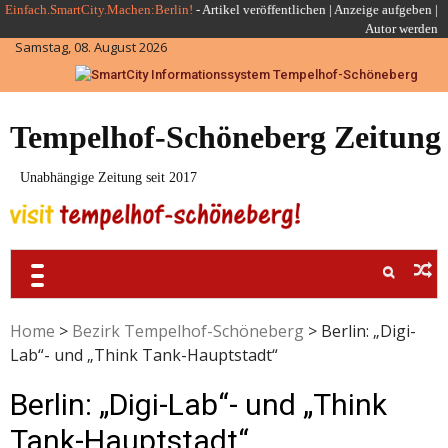
Skip
Einfach.SmartCity.Machen:Berlin!
-
Artikel veröffentlichen
|
Anzeige aufgeben |
Autor werden
to
Samstag, 08. August 2026
content
Tempelhof-Schöneberg Zeitung
Unabhängige Zeitung seit 2017
Home
>
Bezirk Tempelhof-Schöneberg
>
Berlin: „Digi-
Lab“- und „Think Tank-Hauptstadt“
Berlin: „Digi-Lab“- und „Think
Tank-Hauptstadt“