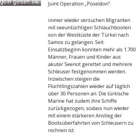
eln gelten 14. Juni
Joint Operation „Poseidon“.
ermärchen 2026:
aktion
13. Juni 2026
werk bringt drei neue
Immer wieder versuchen Migranten
als zur Fußball-WM
mit seeuntüchtigen Schlauchbooten
aktion
13. Juni 2026
von der Westküste der Türkei nach
Samos zu gelangen. Seit
Einsatzbeginn konnten mehr als 1.700
Männer, Frauen und Kinder aus
akuter Seenot gerettet und mehrere
Schleuser festgenommen werden.
Inzwischen steigen die
Flüchtlingszahlen wieder auf täglich
über 30 Personen an. Die türkische
Marine hat zudem ihre Schiffe
zurückgezogen, sodass nun wieder
mit einem stärkeren Anstieg der
Bootsüberfahrten von Schleusern zu
rechnen ist.