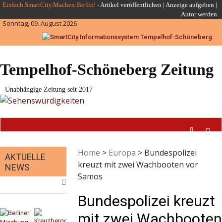
Skip
Einfach.SmartCity.Machen:Berlin!
-
Artikel veröffentlichen
|
Anzeige aufgeben |
Autor werden
to
Sonntag, 09. August 2026
content
Tempelhof-Schöneberg Zeitung
Unabhängige Zeitung seit 2017
Home
>
Europa
>
Bundespolizei
AKTUELLE
kreuzt mit zwei Wachbooten vor
NEWS
Samos
Bundespolizei kreuzt
mit zwei Wachbooten