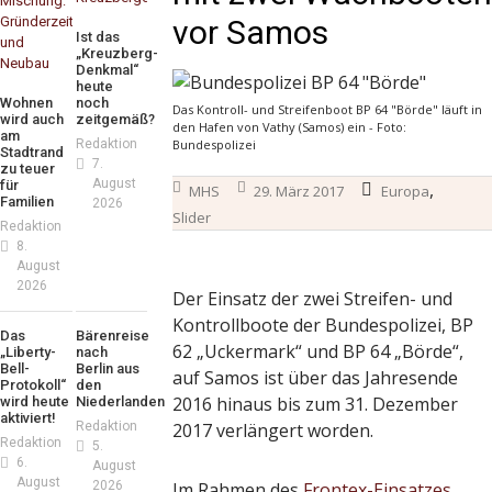
vor Samos
Ist das
„Kreuzberg-
Denkmal“
heute
Wohnen
noch
Das Kontroll- und Streifenboot BP 64 "Börde" läuft in
wird auch
zeitgemäß?
den Hafen von Vathy (Samos) ein - Foto:
am
Redaktion
Bundespolizei
Stadtrand
7.
zu teuer
August
für
,
MHS
29. März 2017
Europa
Familien
2026
Slider
Redaktion
8.
August
2026
Der Einsatz der zwei Streifen- und
Kontrollboote der Bundespolizei, BP
Das
Bärenreise
62 „Uckermark“ und BP 64 „Börde“,
„Liberty-
nach
Bell-
Berlin aus
auf Samos ist über das Jahresende
Protokoll“
den
2016 hinaus bis zum 31. Dezember
wird heute
Niederlanden
aktiviert!
Redaktion
2017 verlängert worden.
Redaktion
5.
6.
August
August
2026
Im Rahmen des
Frontex-Einsatzes