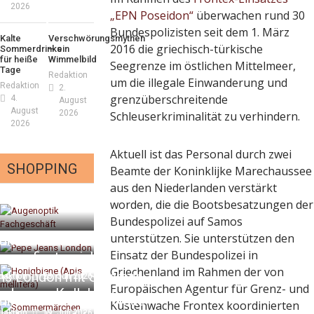
2026
„EPN Poseidon“
überwachen rund 30
Bundespolizisten seit dem 1. März
Kalte
Verschwörungsmythen
2016 die griechisch-türkische
Sommerdrinks
– ein
für heiße
Wimmelbild
Seegrenze im östlichen Mittelmeer,
Tage
Redaktion
um die illegale Einwanderung und
Redaktion
2.
grenzüberschreitende
4.
August
August
2026
Schleuserkriminalität zu verhindern.
2026
Aktuell ist das Personal durch zwei
SHOPPING
Beamte der Koninklijke Marechaussee
aus den Niederlanden verstärkt
worden, die die Bootsbesatzungen der
Bundespolizei auf Samos
unterstützen. Sie unterstützen den
iker – fit für die
Einsatz der Bundespolizei in
nnenfinsternis!
Griechenland im Rahmen der von
ns London mit Summer
daktion
23. Juli 2026
Europäischen Agentur für Grenz- und
nd neuer Kollektion
mmt der Honig? – Neue
Küstenwache Frontex koordinierten
daktion
19. Juli 2026