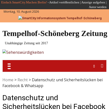
Skip
Einfach.SmartCity.Machen:Berlin!
-
Artikel veröffentlichen
|
Anzeige aufgeben |
Autor werden
to
Montag, 10. August 2026
content
Tempelhof-Schöneberg Zeitung
Unabhängige Zeitung seit 2017
Home
>
Recht
>
Datenschutz und Sicherheitslücken bei
Facebook & Whatsapp
Datenschutz und
Sicherheitslücken bei Facebook