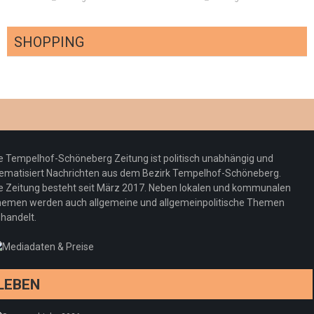
SHOPPING
Optiker – fit für die Sonnenfinsternis!
Redaktion
23. Juli 2026
Pepe Jeans London mit Summer Sale und
e Tempelhof-Schöneberg Zeitung ist politisch unabhängig und
neuer Kollektion
ematisiert Nachrichten aus dem Bezirk Tempelhof-Schöneberg.
Woher kommt der Honig? – Neue EU-
Redaktion
19. Juli 2026
e Zeitung besteht seit März 2017. Neben lokalen und kommunalen
Regeln gelten 14. Juni
emen werden auch allgemeine und allgemeinpolitische Themen
handelt.
Sommermärchen 2026: Frittenwerk bringt
Redaktion
13. Juni 2026
drei neue Specials zur Fußball-WM
Redaktion
13. Juni 2026
LEBEN